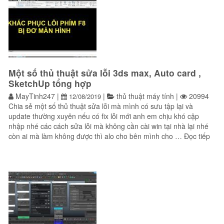
Một số thủ thuật sửa lỗi 3ds max, Auto card ,
SketchUp tổng hợp
MayTinh247
|
|
thủ thuật máy tính
|
20994
12/08/2019
Chia sẻ một số thủ thuật sửa lỗi mà mình có sưu tập lại và
update thường xuyên nếu có fix lỗi mới anh em chịu khó cập
nhập nhé các cách sửa lỗi mà không cần cài win tại nhà lại nhé
“Một
còn ai mà làm không được thì alo cho bên mình cho …
Đọc tiếp