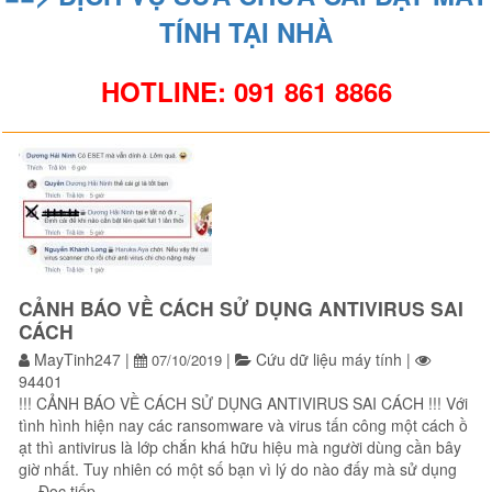
TÍNH TẠI NHÀ
HOTLINE: 091 861 8866
CẢNH BÁO VỀ CÁCH SỬ DỤNG ANTIVIRUS SAI
CÁCH
MayTinh247
|
|
Cứu dữ liệu máy tính
|
07/10/2019
94401
!!! CẢNH BÁO VỀ CÁCH SỬ DỤNG ANTIVIRUS SAI CÁCH !!! Với
tình hình hiện nay các ransomware và virus tấn công một cách ồ
ạt thì antivirus là lớp chắn khá hữu hiệu mà người dùng cần bây
giờ nhất. Tuy nhiên có một số bạn vì lý do nào đấy mà sử dụng
“CẢNH BÁO VỀ CÁCH SỬ DỤNG ANTIVIRUS SAI CÁCH
…
Đọc tiếp