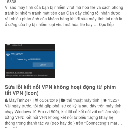
15838
Vì sao máy tính của bạn bị nhiễm virut mã hóa file và cách phòng
tránh bị nhiễm tránh mất tiền oan Gần đây chúng tôi nhận được
rất nhiều phản ánh của khách hàng khi đi sửa máy tính tại nhà là
“Vì sao
ổ cứng của họ bị nhiễm loại virut mã hóa file hay …
Đọc tiếp
Sửa lỗi kết nối VPN không hoạt động từ phím
tắt VPN (icon)
MayTinh247
|
|
thủ thuật máy tính
|
15257
05/08/2019
Vài ngày trước, tôi đã gặp phải sự cố kỳ lạ sau đây trên máy tính
chạy Windows 10 Pro (v1809), khi tôi cố kết nối với nơi làm việc
bằng VPN: Kết nối VPN không kết nối từ biểu tượng khay hệ
thống trong thanh tác vụ (treo hay đơ ) trên “Connecting”) mãi …