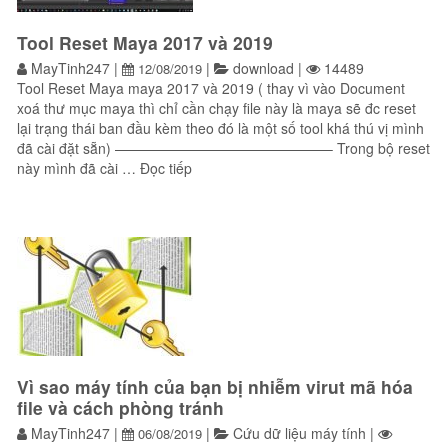
Tool Reset Maya 2017 và 2019
MayTinh247
|
|
download
|
14489
12/08/2019
Tool Reset Maya maya 2017 và 2019 ( thay vì vào Document
xoá thư mục maya thì chỉ cần chạy file này là maya sẽ đc reset
lại trạng thái ban đầu kèm theo đó là một số tool khá thú vị mình
đã cài đặt sẵn) ———————————————– Trong bộ reset
“Tool Reset Maya 2017 và 2019”
này mình đã cài …
Đọc tiếp
Vì sao máy tính của bạn bị nhiễm virut mã hóa
file và cách phòng tránh
MayTinh247
|
|
Cứu dữ liệu máy tính
|
06/08/2019