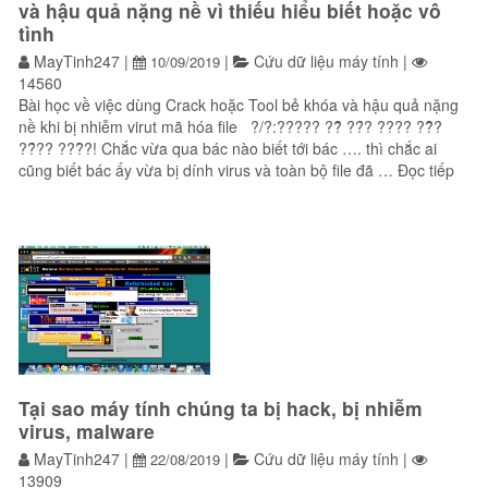
và hậu quả nặng nề vì thiếu hiểu biết hoặc vô
tình
MayTinh247
|
|
Cứu dữ liệu máy tính
|
10/09/2019
14560
Bài học về việc dùng Crack hoặc Tool bẻ khóa và hậu quả nặng
nề khi bị nhiễm virut mã hóa file ?/?:????? ??̃ ??́? ???? ??̂̃?
??̂́?? ???̂̀?! Chắc vừa qua bác nào biết tới bác …. thì chắc ai
“Bài
cũng biết bác ấy vừa bị dính virus và toàn bộ file đã …
Đọc tiếp
Tại sao máy tính chúng ta bị hack, bị nhiễm
virus, malware
MayTinh247
|
|
Cứu dữ liệu máy tính
|
22/08/2019
13909