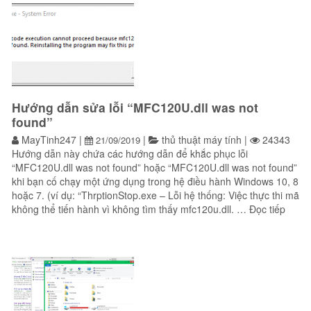
Hướng dẫn sửa lỗi “MFC120U.dll was not
found”
MayTinh247
|
|
thủ thuật máy tính
|
24343
21/09/2019
Hướng dẫn này chứa các hướng dẫn để khắc phục lỗi
“MFC120U.dll was not found” hoặc “MFC120U.dll was not found”
khi bạn cố chạy một ứng dụng trong hệ điều hành Windows 10, 8
hoặc 7. (ví dụ: “ThrptionStop.exe – Lỗi hệ thống: Việc thực thi mã
“Hướn
không thể tiến hành vì không tìm thấy mfc120u.dll. …
Đọc tiếp