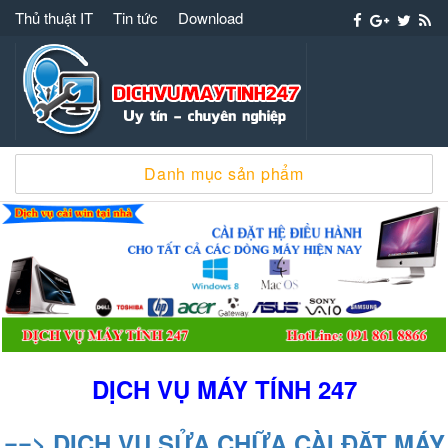
Thủ thuật IT
Tin tức
Download
Dịch vụ máy tính 247 – 091 861 8866 cài win
Danh mục sản phẩm
sửa chữa máy tính
DỊCH VỤ MÁY TÍNH 247
==> DỊCH VỤ SỬA CHỮA CÀI ĐẶT MÁY