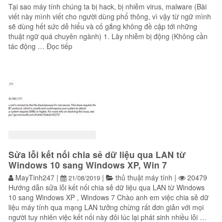
Tại sao máy tính chúng ta bị hack, bị nhiễm virus, malware (Bài
viết này mình viết cho người dùng phổ thông, vì vậy từ ngữ mình
sẽ dùng hết sức dễ hiểu và cố gắng không đề cập tới những
thuật ngữ quá chuyên ngành) 1. Lây nhiễm bị động (Không cần
“Tại sao máy tính chúng ta bị hack, bị nhiễm vi
tác động …
Đọc tiếp
Sửa lỗi kết nối chia sẻ dữ liệu qua LAN từ
Windows 10 sang Windows XP, Win 7
MayTinh247
|
|
thủ thuật máy tính
|
20479
21/08/2019
Hướng dẫn sửa lỗi kết nối chia sẻ dữ liệu qua LAN từ Windows
10 sang Windows XP , Windows 7 Chào anh em việc chia sẻ dữ
liệu máy tính qua mạng LAN tưởng chừng rất đơn giản với mọi
người tuy nhiên việc kết nối này đôi lúc lại phát sinh nhiều lỗi …