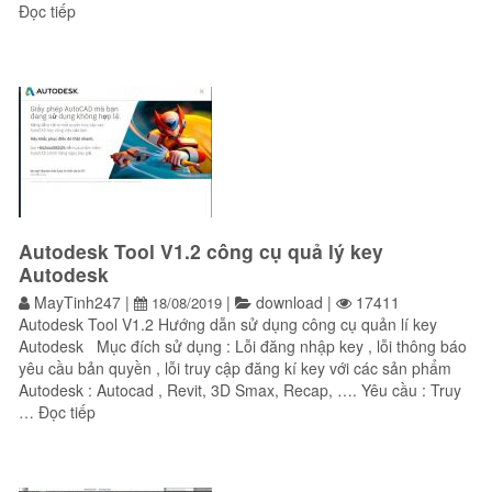
“Sửa lỗi kết nối chia sẻ dữ liệu qua LAN từ Windows 10 sa
Đọc tiếp
Autodesk Tool V1.2 công cụ quả lý key
Autodesk
MayTinh247
|
|
download
|
17411
18/08/2019
Autodesk Tool V1.2 Hướng dẫn sử dụng công cụ quản lí key
Autodesk Mục đích sử dụng : Lỗi đăng nhập key , lỗi thông báo
yêu cầu bản quyền , lỗi truy cập đăng kí key với các sản phẩm
Autodesk : Autocad , Revit, 3D Smax, Recap, …. Yêu cầu : Truy
“Autodesk Tool V1.2 công cụ quả lý key Autodesk”
…
Đọc tiếp