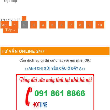
“Sửa lỗi kết nối VPN không hoạt động từ phím tắt VPN (icon
Đọc tiếp
Trang 2 / 30
«
Sau
1
2
3
4
5
6
7
8
9
10
Tiếp »
TƯ VẤN ONLINE 24/7
Cần dịch vụ gì thì cứ chát với em nhé. OK!
>>ANH CHỊ GỬI YÊU CẦU Ở ĐÂY Ạ<<