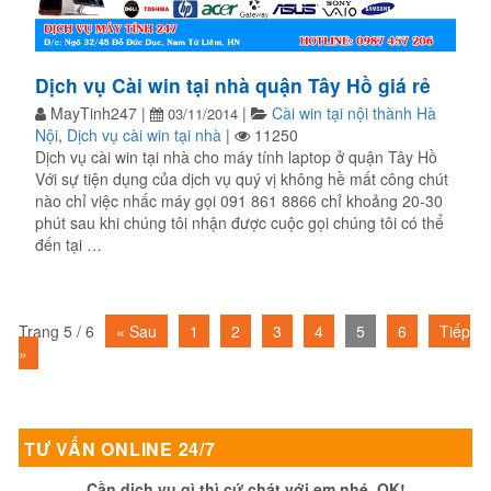
Dịch vụ Cài win tại nhà quận Tây Hồ giá rẻ
MayTinh247
|
|
Cài win tại nội thành Hà
03/11/2014
Nội
,
Dịch vụ cài win tại nhà
|
11250
Dịch vụ cài win tại nhà cho máy tính laptop ở quận Tây Hồ
Với sự tiện dụng của dịch vụ quý vị không hề mất công chút
nào chỉ việc nhấc máy gọi 091 861 8866 chỉ khoảng 20-30
phút sau khi chúng tôi nhận được cuộc gọi chúng tôi có thể
đến tại …
Trang 5 / 6
« Sau
1
2
3
4
5
6
Tiếp
»
TƯ VẤN ONLINE 24/7
Cần dịch vụ gì thì cứ chát với em nhé. OK!