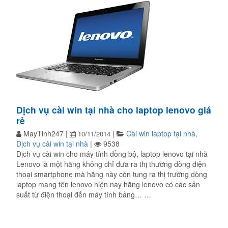
Dịch vụ cài win tại nhà cho laptop lenovo giá
rẻ
MayTinh247
|
|
Cài win laptop tại nhà
,
10/11/2014
Dịch vụ cài win tại nhà
|
9538
Dịch vụ cài win cho máy tính đồng bộ, laptop lenovo tại nhà
Lenovo là một hãng không chỉ đưa ra thị thường dòng điện
thoại smartphone mà hãng này còn tung ra thị trường dòng
laptop mang tên lenovo hiện nay hãng lenovo có các sản
suất từ điện thoại đến máy tính bảng… …