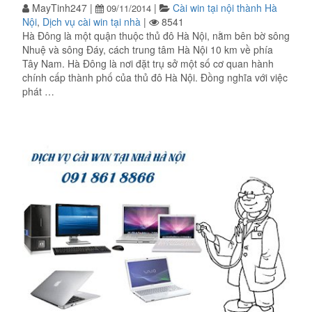
MayTinh247
|
|
Cài win tại nội thành Hà
09/11/2014
Nội
,
Dịch vụ cài win tại nhà
|
8541
Hà Đông là một quận thuộc thủ đô Hà Nội, nằm bên bờ sông
Nhuệ và sông Đáy, cách trung tâm Hà Nội 10 km về phía
Tây Nam. Hà Đông là nơi đặt trụ sở một số cơ quan hành
chính cấp thành phố của thủ đô Hà Nội. Đồng nghĩa với việc
phát …