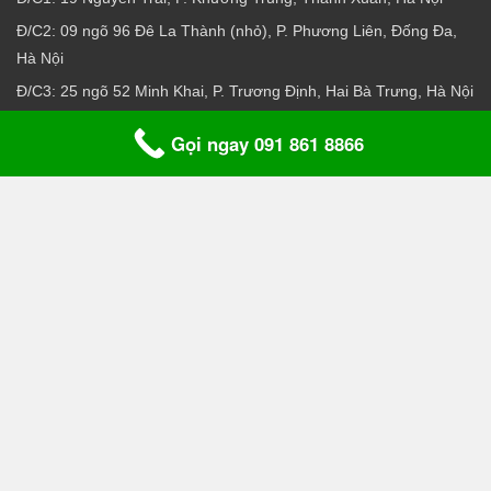
Đ/C2: 09 ngõ 96 Đê La Thành (nhỏ), P. Phương Liên, Đống Đa,
Hà Nội
Đ/C3: 25 ngõ 52 Minh Khai, P. Trương Định, Hai Bà Trưng, Hà Nội
Đ/C4: 15 ngõ 477 Kim Mã, P. Ngọc Khánh, Ba Đình, Hà Nội
Gọi ngay 091 861 8866
TRUNG TÂM CỨU HỘ - DỊCH VỤ MÁY TÍNH 247