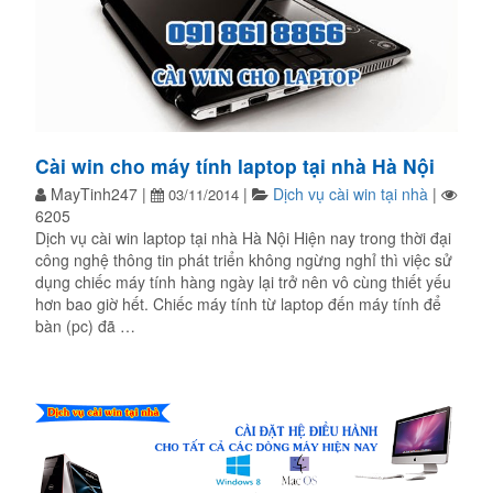
Cài win cho máy tính laptop tại nhà Hà Nội
MayTinh247
|
|
Dịch vụ cài win tại nhà
|
03/11/2014
6205
Dịch vụ cài win laptop tại nhà Hà Nội Hiện nay trong thời đại
công nghệ thông tin phát triển không ngừng nghỉ thì việc sử
dụng chiếc máy tính hàng ngày lại trở nên vô cùng thiết yếu
hơn bao giờ hết. Chiếc máy tính từ laptop đến máy tính để
bàn (pc) đã …