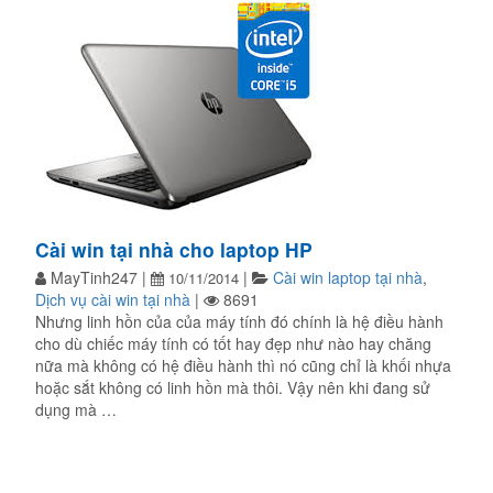
Cài win tại nhà cho laptop HP
MayTinh247
|
|
Cài win laptop tại nhà
,
10/11/2014
Dịch vụ cài win tại nhà
|
8691
Nhưng linh hồn của của máy tính đó chính là hệ điều hành
cho dù chiếc máy tính có tốt hay đẹp như nào hay chăng
nữa mà không có hệ điều hành thì nó cũng chỉ là khối nhựa
hoặc sắt không có linh hồn mà thôi. Vậy nên khi đang sử
dụng mà …