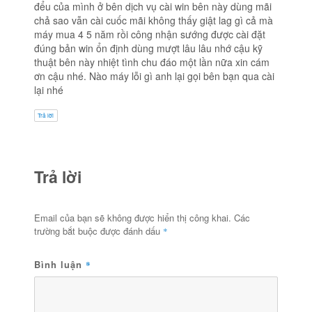
đểu của mình ở bên dịch vụ cài win bên này dùng mãi
chả sao vẫn cài cuốc mãi không thấy giật lag gì cả mà
máy mua 4 5 năm rồi công nhận sướng được cài đặt
đúng bản win ổn định dùng mượt lâu lâu nhớ cậu kỹ
thuật bên này nhiệt tình chu đáo một lần nữa xin cám
ơn cậu nhé. Nào máy lỗi gì anh lại gọi bên bạn qua cài
lại nhé
Trả lời
Trả lời
Email của bạn sẽ không được hiển thị công khai.
Các
trường bắt buộc được đánh dấu
*
Bình luận
*