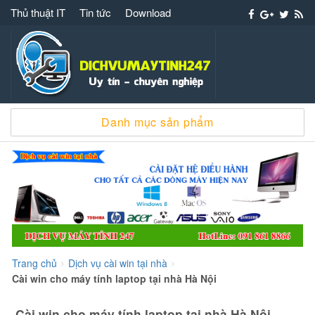
Thủ thuật IT
Tin tức
Download
Dịch vụ máy tính 247 – 091 861 8866 cài win
Danh mục sản phẩm
sửa chữa máy tính
Trang chủ
Dịch vụ cài win tại nhà
>
>
Cài win cho máy tính laptop tại nhà Hà Nội
Cài win cho máy tính laptop tại nhà Hà Nội