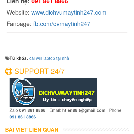
Liên hệ:
091 861 8866
Website:
www.dichvumaytinh247.com
Fanpage:
fb.com/dvmaytinh247
Từ khóa:
cài win laptop tại nhà
SUPPORT 24/7
Zalo
091 861 8866
- Email:
htien88it@gmail.com
- Phone:
091 861 8866
BÀI VIẾT LIÊN QUAN