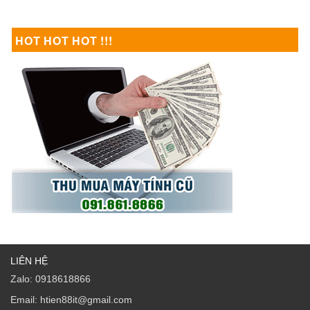
HOT HOT HOT !!!
LIÊN HỆ
Zalo: 0918618866
Email: htien88it@gmail.com