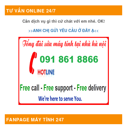
TƯ VẤN ONLINE 24/7
Cần dịch vụ gì thì cứ chát với em nhé. OK!
>>ANH CHỊ GỬI YÊU CẦU Ở ĐÂY Ạ<<
FANPAGE MÁY TÍNH 247