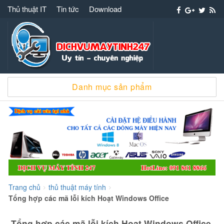
Thủ thuật IT
Tin tức
Download
Dịch vụ máy tính 247 – 091 861 8866 cài win
Danh mục sản phẩm
sửa chữa máy tính
Trang chủ
thủ thuật máy tính
>
>
Tổng hợp các mã lỗi kích Hoạt Windows Office
Tổng hợp các mã lỗi kích Hoạt Windows Office