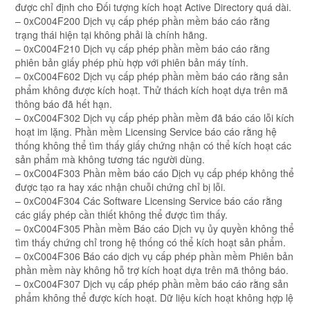
được chỉ định cho Đối tượng kích hoạt Active Directory quá dài.
– 0xC004F200 Dịch vụ cấp phép phần mềm báo cáo rằng
trạng thái hiện tại không phải là chính hãng.
– 0xC004F210 Dịch vụ cấp phép phần mềm báo cáo rằng
phiên bản giấy phép phù hợp với phiên bản máy tính.
– 0xC004F602 Dịch vụ cấp phép phần mềm báo cáo rằng sản
phẩm không được kích hoạt. Thử thách kích hoạt dựa trên mã
thông báo đã hết hạn.
– 0xC004F302 Dịch vụ cấp phép phần mềm đã báo cáo lỗi kích
hoạt im lặng. Phần mềm Licensing Service báo cáo rằng hệ
thống không thể tìm thấy giấy chứng nhận có thể kích hoạt các
sản phẩm mà không tương tác người dùng.
– 0xC004F303 Phần mềm báo cáo Dịch vụ cấp phép không thể
được tạo ra hay xác nhận chuỗi chứng chỉ bị lỗi.
– 0xC004F304 Các Software Licensing Service báo cáo rằng
các giấy phép cần thiết không thể được tìm thấy.
– 0xC004F305 Phần mềm Báo cáo Dịch vụ ủy quyền không thể
tìm thấy chứng chỉ trong hệ thống có thể kích hoạt sản phẩm.
– 0xC004F306 Báo cáo dịch vụ cấp phép phần mềm Phiên bản
phần mềm này không hỗ trợ kích hoạt dựa trên mã thông báo.
– 0xC004F307 Dịch vụ cấp phép phần mềm báo cáo rằng sản
phẩm không thể được kích hoạt. Dữ liệu kích hoạt không hợp lệ