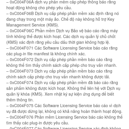
– 0xC004F06A dịch vụ phần mềm cấp phép thông báo rằng
hoạt động không cho phép yêu cầu.
– 0xC004F06B Dịch vụ cấp phép phần mềm xác định rằng nó
đang chạy trong một máy ảo. Chế độ này không hỗ trợ Key
Management Service (KMS).
– 0xC004F06C Phần mềm Dịch vụ Bảo vệ báo cáo rằng máy
tính không thể được kích hoạt. Các dịch vụ quản lý chủ chốt
(KMS) xác định rằng yêu cầu dấu thời gian không hợp lệ.
– 0xC004F071 Các Software Licensing Service báo cáo rằng
các plug-in file manifest là không chính xác.
– 0xC004F072 Dịch vụ cấp phép phần mềm báo cáo rằng
không thể tìm thấy chính sách cấp phép cho truy vấn nhanh.
– 0xC004F073 Dịch vụ cấp phép phần mềm báo cáo rằng
chính sách cấp phép cho truy vấn nhanh không được tải.
– 0xC004F074 Dịch vụ cấp phép phần mềm đã báo cáo rằng
sản phẩm không được kích hoạt. Không thể liên hệ với Dịch vụ
quản lý khóa (KMS). Xem nhật ký sự kiện ứng dụng để biết
thêm thông tin.
– 0xC004F075 Các Software Licensing Service báo cáo vì dịch
vụ đã được dừng lại, không có khả năng hoàn thành hoạt động.
– 0xC004F076 Phần mềm Licensing Service báo cáo không thể
tìm thấy các plug-in được yêu cầu.
– 0xC004F077 Các Software Licensing Service xác định không