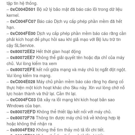
tập tin hệ thống.
–
0xC004D501
Bộ xử lý bảo mật đã báo cáo lỗi trong dữ liệu
kernel.
–
0xC004FC07
Báo cáo Dịch vụ cấp phép phần mềm đã hết
hạn.
–
0xC004FE00
Dịch vụ cấp phép phần mềm báo cáo rằng cần
phải kích hoạt để phục hồi sau khi giả mạo với Bộ lưu trữ tin
cậy SLService.
–
0x80072EE2
Hết thời gian hoạt động
–
0x80072EE7
Không thể giải quyết tên hoặc địa chỉ của máy
chủ. Vui lòng kiểm tra xem
–
0x80072EFE
kết nối giữa mạng và máy chủ bị ngắt đột ngột.
Vui lòng kiểm tra mạng.
–
0xC004E028
Máy chủ phần mềm báo cáo rằng họ đang cố
thực hiện một kích hoạt khác cho Sku này. Xin vui lòng chờ nỗ
lực hoàn thành và thử lại. Cần thi lại.
–
0xC004FC03
Đã xảy ra lỗi mạng khi kích hoạt bản sao
Windows của bạn.
–
0x80072EFD
Không thể thiết lập kết nối với máy chủ.
–
0x80072F78
Thông tin được máy chủ trả về không hợp lệ
hoặc không thể nhận ra
–
0x8004FE92
Không thể tìm thấy mô tả lỗi chi tiết.