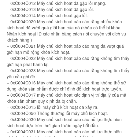
– 0xC004C012 Máy chủ kích hoạt đã gặp lỗi mạng.
– 0xC004C013 Máy chủ kích hoạt đã gặp lỗi.
– 0xC004C014 Máy chủ kích hoạt gặp lỗi.
– 0xC004C020 Máy chủ kích hoạt báo cáo rằng nhiều khóa
kích hoạt đã vượt quá giới hạn của nó (khóa có thể bị khóa
Nhận kích hoạt ID xác nhận bằng cách nói chuyện với dịch vụ
khách hàng.)
– 0xC004C021 Máy chủ kích hoạt báo cáo rằng đã vượt quá
giới hạn mở rộng khóa kích hoạt.
– 0xC004C022 Máy chủ kích hoạt báo cáo rằng không tìm thấy
giới hạn phát hành lại.
– 0xC004C023 Máy chủ kích hoạt báo cáo rằng không tìm thấy
yêu cầu ghi đè.
– 0xC004C016 Máy chủ kích hoạt báo cáo rằng không thể sử
dụng khóa sản phẩm được chỉ định để kích hoạt trực tuyến..
– 0xC004C017 máy chủ kích hoạt xác định vị trí địa lý của mã
khóa sản phẩm quy định đã bị chặn.
– 0xC004C015 lỗi máy chủ kích hoạt đã xảy ra.
– 0xC004C050 Thông thường lỗi máy chủ kích hoạt.
– 0xC004C030 Máy chủ kích hoạt báo cáo nỗ lực thực hiện
kích hoạt dựa trên thời gian trước ngày bắt đầu.
– 0xC004C031 Máy chủ kích hoạt báo cáo nỗ lực thực hiện