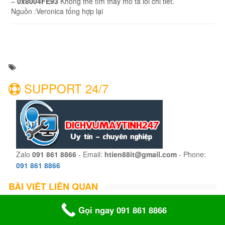
–
0x8004FE93
Không thể tìm thấy mô tả lỗi chi tiết.
Nguồn :Veronica tổng hợp lại
SUPPORT 24/7
Zalo
091 861 8866
- Email:
htien88it@gmail.com
- Phone:
091 861 8866
BÀI VIẾT LIÊN QUAN
Gọi ngay 091 861 8866