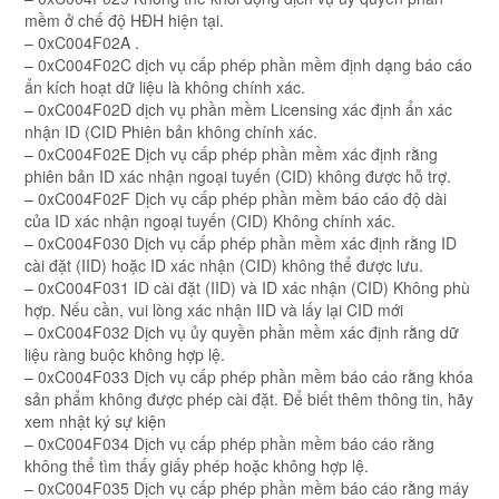
mềm ở chế độ HĐH hiện tại.
– 0xC004F02A .
– 0xC004F02C dịch vụ cấp phép phần mềm định dạng báo cáo
ẩn kích hoạt dữ liệu là không chính xác.
– 0xC004F02D dịch vụ phần mềm Licensing xác định ẩn xác
nhận ID (CID Phiên bản không chính xác.
– 0xC004F02E Dịch vụ cấp phép phần mềm xác định rằng
phiên bản ID xác nhận ngoại tuyến (CID) không được hỗ trợ.
– 0xC004F02F Dịch vụ cấp phép phần mềm báo cáo độ dài
của ID xác nhận ngoại tuyến (CID) Không chính xác.
– 0xC004F030 Dịch vụ cấp phép phần mềm xác định rằng ID
cài đặt (IID) hoặc ID xác nhận (CID) không thể được lưu.
– 0xC004F031 ID cài đặt (IID) và ID xác nhận (CID) Không phù
hợp. Nếu cần, vui lòng xác nhận IID và lấy lại CID mới
– 0xC004F032 Dịch vụ ủy quyền phần mềm xác định rằng dữ
liệu ràng buộc không hợp lệ.
– 0xC004F033 Dịch vụ cấp phép phần mềm báo cáo rằng khóa
sản phẩm không được phép cài đặt. Để biết thêm thông tin, hãy
xem nhật ký sự kiện
– 0xC004F034 Dịch vụ cấp phép phần mềm báo cáo rằng
không thể tìm thấy giấy phép hoặc không hợp lệ.
– 0xC004F035 Dịch vụ cấp phép phần mềm báo cáo rằng máy