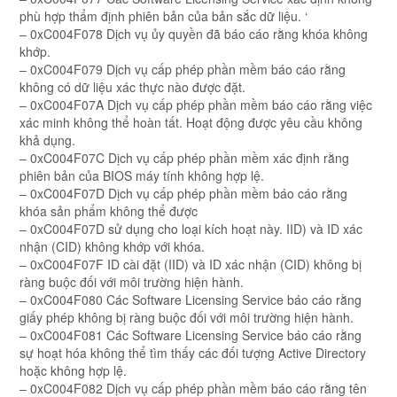
phù hợp thẩm định phiên bản của bản sắc dữ liệu. ‘
– 0xC004F078 Dịch vụ ủy quyền đã báo cáo rằng khóa không
khớp.
– 0xC004F079 Dịch vụ cấp phép phần mềm báo cáo rằng
không có dữ liệu xác thực nào được đặt.
– 0xC004F07A Dịch vụ cấp phép phần mềm báo cáo rằng việc
xác minh không thể hoàn tất. Hoạt động được yêu cầu không
khả dụng.
– 0xC004F07C Dịch vụ cấp phép phần mềm xác định rằng
phiên bản của BIOS máy tính không hợp lệ.
– 0xC004F07D Dịch vụ cấp phép phần mềm báo cáo rằng
khóa sản phẩm không thể được
– 0xC004F07D sử dụng cho loại kích hoạt này. IID) và ID xác
nhận (CID) không khớp với khóa.
– 0xC004F07F ID cài đặt (IID) và ID xác nhận (CID) không bị
ràng buộc đối với môi trường hiện hành.
– 0xC004F080 Các Software Licensing Service báo cáo rằng
giấy phép không bị ràng buộc đối với môi trường hiện hành.
– 0xC004F081 Các Software Licensing Service báo cáo rằng
sự hoạt hóa không thể tìm thấy các đối tượng Active Directory
hoặc không hợp lệ.
– 0xC004F082 Dịch vụ cấp phép phần mềm báo cáo rằng tên