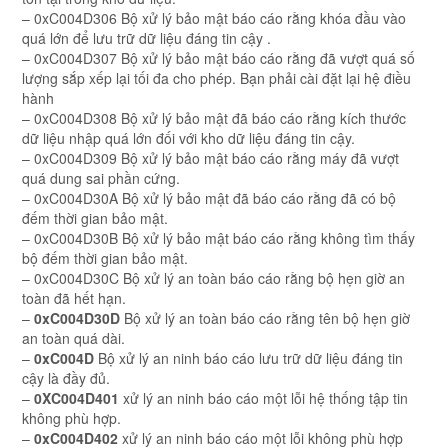
– 0xC004D306 Bộ xử lý bảo mật báo cáo rằng khóa đầu vào
quá lớn để lưu trữ dữ liệu đáng tin cậy .
– 0xC004D307 Bộ xử lý bảo mật báo cáo rằng đã vượt quá số
lượng sắp xếp lại tối đa cho phép. Bạn phải cài đặt lại hệ điều
hành
– 0xC004D308 Bộ xử lý bảo mật đã báo cáo rằng kích thước
dữ liệu nhập quá lớn đối với kho dữ liệu đáng tin cậy.
– 0xC004D309 Bộ xử lý bảo mật báo cáo rằng máy đã vượt
quá dung sai phần cứng.
– 0xC004D30A Bộ xử lý bảo mật đã báo cáo rằng đã có bộ
đếm thời gian bảo mật.
– 0xC004D30B Bộ xử lý bảo mật báo cáo rằng không tìm thấy
bộ đếm thời gian bảo mật.
– 0xC004D30C Bộ xử lý an toàn báo cáo rằng bộ hẹn giờ an
toàn đã hết hạn.
–
0xC004D30D
Bộ xử lý an toàn báo cáo rằng tên bộ hẹn giờ
an toàn quá dài.
–
0xC004D
Bộ xử lý an ninh báo cáo lưu trữ dữ liệu đáng tin
cậy là đầy đủ.
–
0XC004D401
xử lý an ninh báo cáo một lỗi hệ thống tập tin
không phù hợp.
–
0xC004D402
xử lý an ninh báo cáo một lỗi không phù hợp