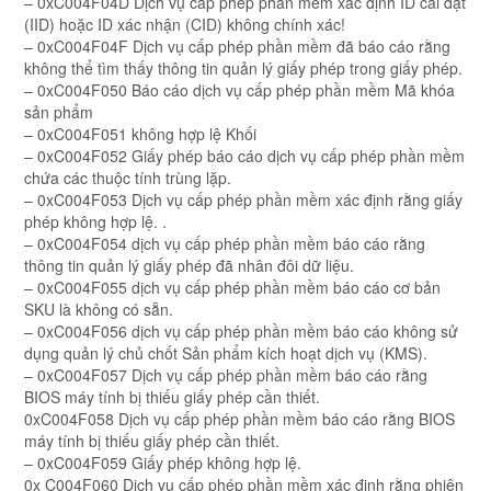
– 0xC004F04D Dịch vụ cấp phép phần mềm xác định ID cài đặt
(IID) hoặc ID xác nhận (CID) không chính xác!
– 0xC004F04F Dịch vụ cấp phép phần mềm đã báo cáo rằng
không thể tìm thấy thông tin quản lý giấy phép trong giấy phép.
– 0xC004F050 Báo cáo dịch vụ cấp phép phần mềm Mã khóa
sản phẩm
– 0xC004F051 không hợp lệ Khối
– 0xC004F052 Giấy phép báo cáo dịch vụ cấp phép phần mềm
chứa các thuộc tính trùng lặp.
– 0xC004F053 Dịch vụ cấp phép phần mềm xác định rằng giấy
phép không hợp lệ. .
– 0xC004F054 dịch vụ cấp phép phần mềm báo cáo rằng
thông tin quản lý giấy phép đã nhân đôi dữ liệu.
– 0xC004F055 dịch vụ cấp phép phần mềm báo cáo cơ bản
SKU là không có sẵn.
– 0xC004F056 dịch vụ cấp phép phần mềm báo cáo không sử
dụng quản lý chủ chốt Sản phẩm kích hoạt dịch vụ (KMS).
– 0xC004F057 Dịch vụ cấp phép phần mềm báo cáo rằng
BIOS máy tính bị thiếu giấy phép cần thiết.
0xC004F058 Dịch vụ cấp phép phần mềm báo cáo rằng BIOS
máy tính bị thiếu giấy phép cần thiết.
– 0xC004F059 Giấy phép không hợp lệ.
0x C004F060 Dịch vụ cấp phép phần mềm xác định rằng phiên