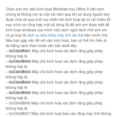
Chào anh em việc kích hoạt Windows hay Office ở việt nam
chúng ta không còn lạ một vài năm qua khi sử dụng nguồn key
được chia sẻ qua mxh tuy nhiên khi kích hoạt lại có rất nhiều lỗi
nay mình xin tổng hợp một số dòng lỗi để anh em được biết để
kích hoạt windows của mình một cách ngon lành nhé anh em
có gì ủng hộ
dịch vụ sửa chữa máy tính tại nhà
bên mình nhé
Nếu bạn gặp vấn đề với việc kích hoạt, bạn có thể tìm hiểu lý
do bằng cách tham khảo văn bản dưới đây.
–
0xC004B001
Máy chủ kích hoạt xác định rằng giấy phép
không hợp lệ.
–
0xC004B002
Máy chủ kích hoạt xác định rằng giấy phép
không hợp lệ.
–
0xC004B003
Máy chủ kích hoạt xác định rằng giấy phép
không hợp lệ.
–
0xC004B004
Máy chủ kích hoạt xác định rằng giấy phép
không hợp lệ.
–
0xC004B005
Máy chủ kích hoạt xác định rằng giấy phép
không hợp lệ.
– 0xC004B006 Máy chủ kích hoạt xác định rằng giấy phép
không hợp lệ.
– 0xC004B007 Máy chủ kích hoạt báo cáo rằng máy tính không