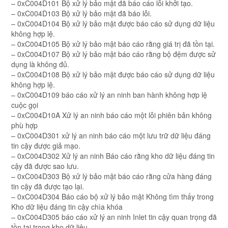
– 0xC004D101 Bộ xử lý bảo mật đã báo cáo lỗi khởi tạo.
– 0xC004D103 Bộ xử lý bảo mật đã báo lỗi.
– 0xC004D104 Bộ xử lý bảo mật được báo cáo sử dụng dữ liệu
không hợp lệ.
– 0xC004D105 Bộ xử lý bảo mật báo cáo rằng giá trị đã tồn tại.
– 0xC004D107 Bộ xử lý bảo mật báo cáo rằng bộ đệm được sử
dụng là không đủ.
– 0xC004D108 Bộ xử lý bảo mật được báo cáo sử dụng dữ liệu
không hợp lệ.
– 0xC004D109 báo cáo xử lý an ninh ban hành không hợp lệ
cuộc gọi
– 0xC004D10A Xử lý an ninh báo cáo một lỗi phiên bản không
phù hợp
– 0xC004D301 xử lý an ninh báo cáo một lưu trữ dữ liệu đáng
tin cậy được giả mạo.
– 0xC004D302 Xử lý an ninh Báo cáo rằng kho dữ liệu đáng tin
cậy đã được sao lưu.
– 0xC004D303 Bộ xử lý bảo mật báo cáo rằng cửa hàng đáng
tin cậy đã được tạo lại.
– 0xC004D304 Báo cáo bộ xử lý bảo mật Không tìm thấy trong
Kho dữ liệu đáng tin cậy chìa khóa
– 0xC004D305 báo cáo xử lý an ninh Inlet tin cậy quan trọng đã
tồn tại trong kho dữ liệu.