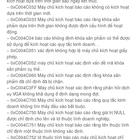
kích hoạt dựa trên thời gian sau ngày kết thúc.
– 0xC004C032 Máy chủ kích hoạt báo cáo không có kích hoạt
dựa trên thời gian mới.
– 0xC004C033 Máy chủ kích hoạt báo cáo rằng khóa sản
phẩm dựa trên thời gian không được định cấu hình để hoạt
động.
– 0xC004C04 báo cáo không định khóa sản phẩm có thể được
sử dụng để kích hoạt các quy tắc kinh doanh. .
– 0xC004C051 xác định không hợp lệ máy chủ kích hoạt giấy
phép.
– 0xC004C052 máy chủ kích hoạt xác định vấn đề mã khóa
sản phẩm cụ thể.
– 0xC004C060 Máy chủ kích hoạt xác định rằng khóa sản
phẩm đã chỉ định đã bị chặn.
– 0xC004C3FF Máy chủ kích hoạt xác định rằng phản hồi dịch
vụ VGA không khả dụng ở định dạng mong đợi.
– 0xC004C700 Máy chủ kích hoạt báo cáo rằng quy tắc kinh
doanh không tìm thấy đầu vào bắt buộc.
– 0xC004C750 Máy chủ kích hoạt báo cáo rằng giá trị NULL
được chỉ định cho tên và Id thuộc tính doanh nghiệp.
– 0xC004C751 Máy chủ kích hoạt báo cáo rằng tên thuộc tính
chỉ định một thuộc tính không xác định.
– 0xC004C752 Id thuộc tính báo cáo máy chủ kích hoạt chỉ