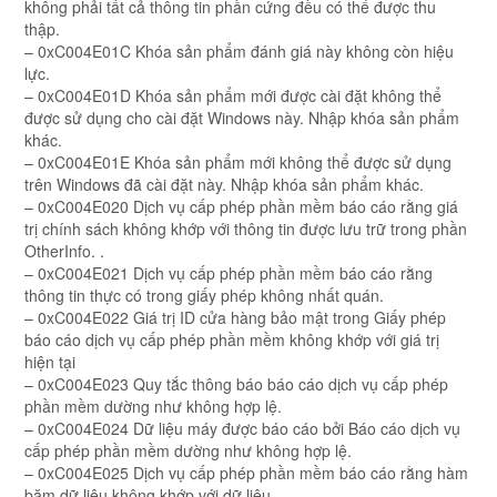
không phải tất cả thông tin phần cứng đều có thể được thu
thập.
– 0xC004E01C Khóa sản phẩm đánh giá này không còn hiệu
lực.
– 0xC004E01D Khóa sản phẩm mới được cài đặt không thể
được sử dụng cho cài đặt Windows này. Nhập khóa sản phẩm
khác.
– 0xC004E01E Khóa sản phẩm mới không thể được sử dụng
trên Windows đã cài đặt này. Nhập khóa sản phẩm khác.
– 0xC004E020 Dịch vụ cấp phép phần mềm báo cáo rằng giá
trị chính sách không khớp với thông tin được lưu trữ trong phần
OtherInfo. .
– 0xC004E021 Dịch vụ cấp phép phần mềm báo cáo rằng
thông tin thực có trong giấy phép không nhất quán.
– 0xC004E022 Giá trị ID cửa hàng bảo mật trong Giấy phép
báo cáo dịch vụ cấp phép phần mềm không khớp với giá trị
hiện tại
– 0xC004E023 Quy tắc thông báo báo cáo dịch vụ cấp phép
phần mềm dường như không hợp lệ.
– 0xC004E024 Dữ liệu máy được báo cáo bởi Báo cáo dịch vụ
cấp phép phần mềm dường như không hợp lệ.
– 0xC004E025 Dịch vụ cấp phép phần mềm báo cáo rằng hàm
băm dữ liệu không khớp với dữ liệu.