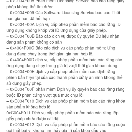
– 0xC004F008 Phần mềm Licensing Service báo cáo rằng giấy
phép không thể tìm được.
– 0xC004F009 Các Software Licensing Service báo cáo Thời
hạn gia hạn đã hết hạn
– 0xC004F00A Dịch vụ cấp phép phần mềm báo cáo rằng ID
ứng dụng không khớp với ID ứng dụng của giấy phép.
– 0xC004F00B Báo cáo dịch vụ được ủy quyền Dữ liệu nhận
dạng sản phẩm không có sẵn
– 0x4004F00C Báo cáo dịch vụ cấp phép phần mềm: Ứng
dụng đang chạy trong thời gian gia hạn hợp lệ.
– 0x4004F00D dịch vụ cấp phép phần mềm báo cáo rằng các
ứng dụng đang chạy trong giá trị vượt thời gian khoan dung.
– 0xC004F00E dịch vụ cấp phép phần mềm xác định rằng
phiên bản hiện tại của các thành phần xử lý an ninh không thể
sử dụng giấy phép.
– 0xC004F00F phần mềm Dịch vụ ủy quyền báo cáo rằng ràng
buộc ID phần cứng vượt quá mức chịu lỗi.
– 0xC004F010 Dịch vụ cấp phép phần mềm báo cáo rằng khóa
sản phẩm không hợp lệ.
0xC004F011 Dịch vụ cấp phép phần mềm báo cáo rằng tệp
giấy phép chưa được cài đặt.
– 0xC004F012 Dịch vụ cấp phép phần mềm báo cáo rằng cuộc
gọi thất bại vì không tìm thấy giá trị của khóa đầu vào.