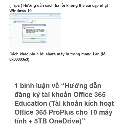
( Tips ) Hướng dẫn cách fix lỗi không thể cài cập nhật
Windows 10
Cách khắc phục lỗi share máy in trong mạng Lan (lỗi
0x00003e3)
1 bình luận về “Hướng dẫn
đăng ký tài khoản Office 365
Education (Tài khoản kích hoạt
Office 365 ProPlus cho 10 máy
tính + 5TB OneDrive)”