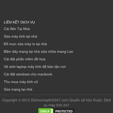
LIÊN KẾT DỊCH VỤ
Cài Win Tại Nhà
Sửa máy tính tại nhà
Đổ mực sửa máy in tại nhà
Bấm dây mạng tại nhà sửa chữa mạng Lan
Cài đặt phần mềm đồ họa
Vệ sinh laptop máy tính để bàn tận nơi
Cài đặt windows cho macbook
Thu mua máy tính cũ
Sửa mạng tại nhà
Copyright © 2012 Dichvumaytinh247.com.Quyền sở hữu thuộc: Dịch
vụ máy tính 247