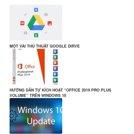
MỘT VÀI THỦ THUẬT GOOGLE DIRVE
HƯỚNG DẪN TỰ KÍCH HOẠT “OFFICE 2019 PRO PLUS
VOLUME” TRÊN WINDOWS 10