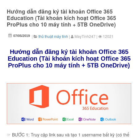
Hướng dẫn đăng ký tài khoản Office 365
Education (Tài khoản kích hoạt Office 365
ProPlus cho 10 máy tính + 5TB OneDrive)
|
thủ thuật máy tính
|
MayTinh247
|
12021
07/05/2019
Hướng dẫn đăng ký tài khoản Office 365
Education (Tài khoản kích hoạt Office 365
ProPlus cho 10 máy tính + 5TB OneDrive)
☞ BƯỚC 1: Truy cập link sau và tạo 1 username bất kỳ (có thể