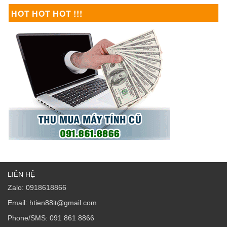
HOT HOT HOT !!!
LIÊN HỆ
Zalo: 0918618866
Email: htien88it@gmail.com
Phone/SMS: 091 861 8866