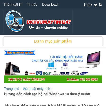
Thủ thuật IT
Tin tức
Download
Dịch vụ máy tính 247 – 091 861 8866 cài win
Danh mục sản phẩm
sửa chữa máy tính
Trang chủ
thủ thuật máy tính
>
>
Hướng dẫn cách tạo bộ cài Windows 10 theo ý muốn
Hướng dẫn cách tạo bộ cài Windows 10 theo ý