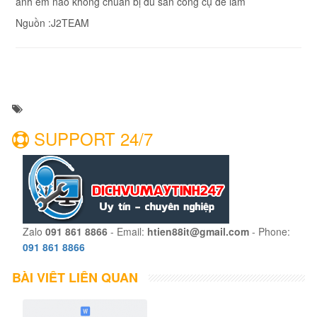
anh em nào không chuẩn bị đủ sẵn công cụ để làm
Nguồn :J2TEAM
SUPPORT 24/7
Zalo
091 861 8866
- Email:
htien88it@gmail.com
- Phone:
091 861 8866
BÀI VIẾT LIÊN QUAN