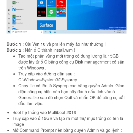
Bước 1
: Cài Win 10 và pm lên máy ảo như thường !
Bước 2
: Nén ổ C thành install.wim
!
Tạo một phân vùng mới trống có dung lượng là 15GB
được lấy từ ổ C bằng công cụ
Disk managerment
có sẵn
trên Windows .
Truy cập vào đường dẫn sau :
C:\Windows\System32\Sysprep
Chạy file có tên là
Sysprep.exe
bằng
quyền Admin. Giao
diện công cụ hiện nên bạn hãy đánh dấu tích vào ô
Generalize
sau đó chọn
Quit
và nhấn OK để công cụ bắt
đầu làm việc.
Boot hệ thống vào
Multiboot 2016
Truy cập vào ổ 15GB và tạo ra một thự mục trống có tên là
image
Mở Command Prompt nên bằng quyền Admin và gõ lệnh :