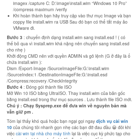
imagex /capture C: D:\image\install.wim “Windows 10 Pro”
/compress maximum /verify
Khi hoàn thành bạn hãy truy cập vào thư mục Image và bạn
coppy file
install.wim
ra USB Sau đó bạn có thể tắt máy ảo
VMware đi.
Bước 3
: chuyển định dạng install.wim sang install.esd ! ( có
thể bỏ qua vì install.wim khá nặng nên chuyển sang install.esd
cho nhẹ )
Khởi động CMD nên với quyền ADMIN và gõ lệnh (G ở đây là ổ
chứa
install.wim )
:
Dism /Export-Image /SourceImageFile:G:\install.wim
/SourceIndex:1 /DestinationImageFile:G:\install.esd
/Compress:recovery /CheckIntegrity
Bước 4
: Đóng gói thành file ISO
Mở Win 10 ISO bằng UltraISO. Thay
install.wim
của bản gốc
bằng
install.esd
trong thư mục
sources
. Lưu thành file ISO mới.
Chú ý : Chạy Sysprep.exe để đưa win về nguyên bản mà
vẫn giữ pm .
Tóm lại thấy khó quá hoặc bạn ngại gọi ngay
dịch vụ cài win
10
của chúng tôi nhanh gọn nhẹ các bạn đỡ đau đầu 😀 đôi khi
việc
cài win tại nhà cho máy tính
lại là việc cục kỳ phức tạp cho