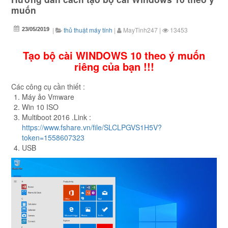
muốn
|
thủ thuật máy tính
|
MayTinh247
|
13453
23/05/2019
Tạo bộ cài WINDOWS 10 theo ý muốn
riêng của bạn !!!
Các công cụ cần thiết
:
Máy ảo Vmware
Win 10 ISO
Multiboot 2016 .Link :
https://www.fshare.vn/file/SLCLPGVS1H5V?
token=1558607323
USB