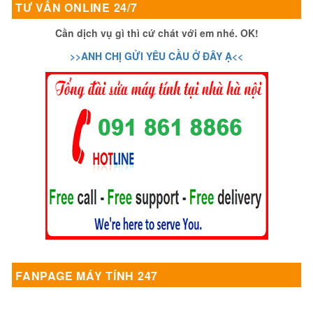
TƯ VẤN ONLINE 24/7
Cần dịch vụ gì thì cứ chát với em nhé. OK!
>>ANH CHỊ GỬI YÊU CẦU Ở ĐÂY Ạ<<
FANPAGE MÁY TÍNH 247