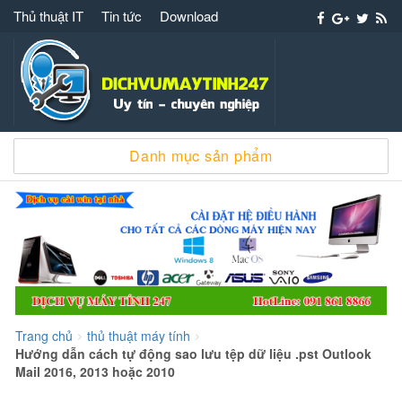
Thủ thuật IT
Tin tức
Download
Dịch vụ máy tính 247 – 091 861 8866 cài win
Danh mục sản phẩm
sửa chữa máy tính
Trang chủ
thủ thuật máy tính
>
>
Hướng dẫn cách tự động sao lưu tệp dữ liệu .pst Outlook
Mail 2016, 2013 hoặc 2010