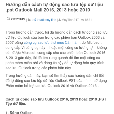
Hướng dẫn cách tự động sao lưu tệp dữ liệu
.pst Outlook Mail 2016, 2013 hoặc 2010
|
thủ thuật máy tính
|
MayTinh247
|
8681
21/02/2019
Trong
hướng dẫn
trước, tôi đã hướng dẫn cách tự động sao lưu
dữ liệu Outlook của bạn trong các phiên bản Outlook 2003 và
2007 bằng
công cụ sao lưu thư mục Cá nhân
, do Microsoft
cung cấp.
Vì công cụ này – hoặc một công cụ tương tự – không
còn được Microsoft cung cấp cho các phiên bản Outlook 2016
& 2013 gần đây, tôi đã tìm xung quanh để tìm một công cụ
phần mềm miễn phí và đáng tin cậy để tự động hóa quy trình
sao lưu Outlook trong các phiên bản này.
Trong hướng dẫn này, bạn sẽ tìm thấy các hướng dẫn chi tiết
để tự động sao lưu tệp dữ liệu Outlook PST của mình, sử dụng
Phần mềm bổ trợ
sao lưu Outlook 2016 và Outlook 2013
.
Cách tự động sao lưu Outlook 2016, 2013 hoặc 2010 .PST
Tệp dữ liệu.
1.
Đóng
Outlook.