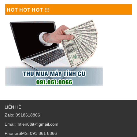
HOT HOT HOT !!!
LIÊN HỆ
Zalo: 0918618866
Email: htien88it@gmail.com
Phone/SMS: 091 861 8866