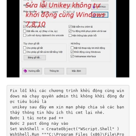
Fix lỗi khi các chương trình khởi động cùng win
dows mà chạy quyền admin thì không khởi động đư
ợc tiêu biểu là

 unikey sau đây em xin mạn phép chia sẻ các bạn 
thấy thông tin hữu ích thì cmt lại nhé.

Bước 1 tải note pad ++ 

Bước 2 past dòng này vào

Set WshShell = CreateObject("WScript.Shell" ) 

WshShell.Run """C:\Program Files (x86)\File\Pro