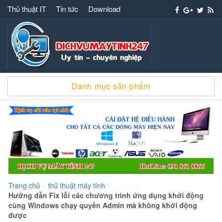
Thủ thuật IT
Tin tức
Download
Dịch vụ máy tính 247 – 091 861 8866 cài win
Danh mục sản phẩm
sửa chữa máy tính
Trang chủ
thủ thuật máy tính
>
>
Hướng dẫn Fix lỗi các chương trình ứng dụng khởi động
cùng Windows chạy quyền Admin mà không khởi động
được