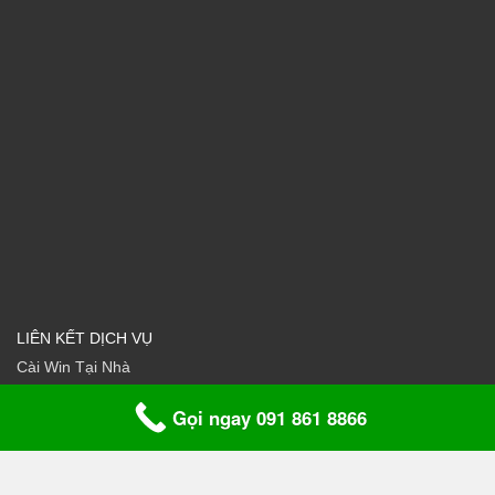
LIÊN KẾT DỊCH VỤ
Cài Win Tại Nhà
Sửa máy tính tại nhà
Gọi ngay 091 861 8866
Đổ mực sửa máy in tại nhà
Bấm dây mạng tại nhà sửa chữa mạng Lan