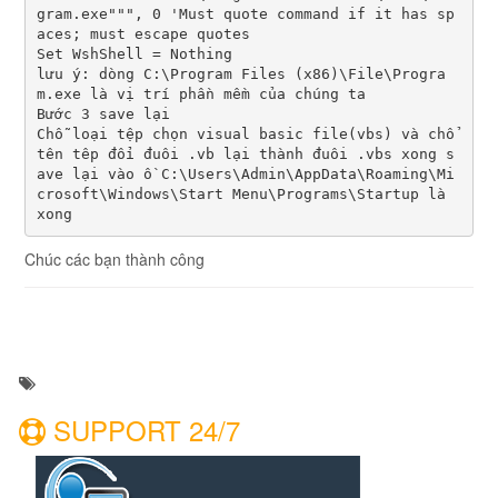
gram.exe""", 0 'Must quote command if it has sp
aces; must escape quotes
Set WshShell = Nothing

lưu ý: dòng C:\Program Files (x86)\File\Progra
m.exe là vị trí phần mềm của chúng ta

Bước 3 save lại

Chỗ loại tệp chọn visual basic file(vbs) và chổ 
tên têp đổi đuôi .vb lại thành đuôi .vbs xong s
ave lại vào ồ C:\Users\Admin\AppData\Roaming\Mi
crosoft\Windows\Start Menu\Programs\Startup là 
xong
Chúc các bạn thành công
SUPPORT 24/7