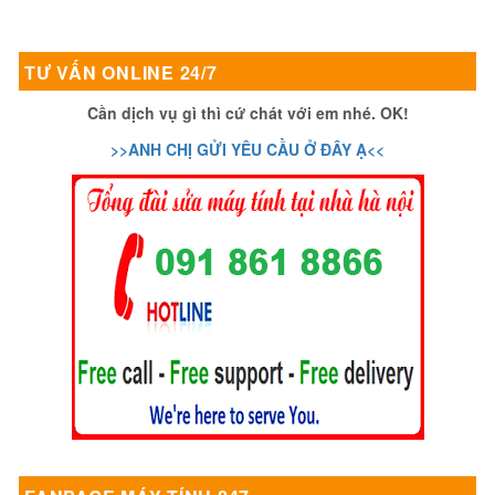
TƯ VẤN ONLINE 24/7
Cần dịch vụ gì thì cứ chát với em nhé. OK!
>>ANH CHỊ GỬI YÊU CẦU Ở ĐÂY Ạ<<