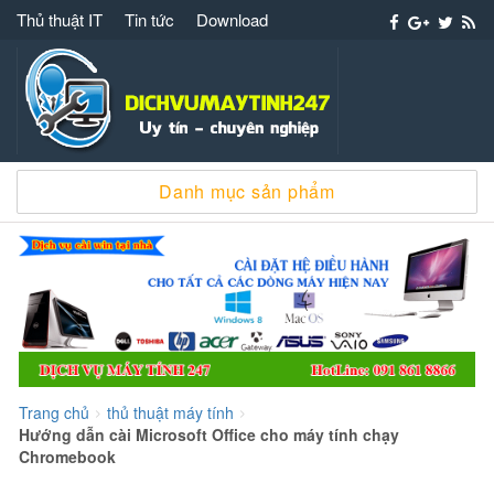
Thủ thuật IT
Tin tức
Download
Dịch vụ máy tính 247 – 091 861 8866 cài win
Danh mục sản phẩm
sửa chữa máy tính
Trang chủ
thủ thuật máy tính
>
>
Hướng dẫn cài Microsoft Office cho máy tính chạy
Chromebook