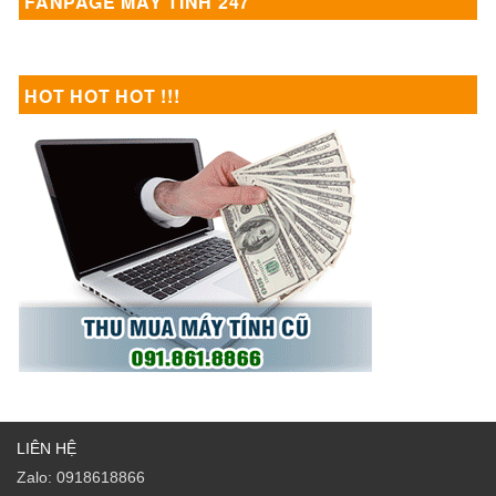
FANPAGE MÁY TÍNH 247
HOT HOT HOT !!!
LIÊN HỆ
Zalo: 0918618866