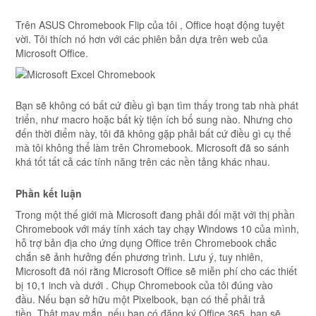
Trên ASUS Chromebook Flip của tôi , Office hoạt động tuyệt
vời. Tôi thích nó hơn với các phiên bản dựa trên web của
Microsoft Office.
Bạn sẽ không có bất cứ điều gì bạn tìm thấy trong tab nhà phát
triển, như macro hoặc bất kỳ tiện ích bổ sung nào. Nhưng cho
đến thời điểm này, tôi đã không gặp phải bất cứ điều gì cụ thể
mà tôi không thể làm trên Chromebook. Microsoft đã so sánh
khá tốt tất cả các tính năng trên các nền tảng khác nhau.
Phần kết luận
Trong một thế giới mà Microsoft đang phải đối mặt với thị phần
Chromebook với máy tính xách tay chạy Windows 10 của mình,
hỗ trợ bản địa cho ứng dụng Office trên Chromebook chắc
chắn sẽ ảnh hưởng đến phương trình. Lưu ý, tuy nhiên,
Microsoft đã nói rằng Microsoft Office sẽ miễn phí cho các thiết
bị 10,1 inch và dưới . Chụp Chromebook của tôi đúng vào
đầu. Nếu bạn sở hữu một Pixelbook, bạn có thể phải trả
tiền. Thật may mắn, nếu bạn có đăng ký Office 365, bạn sẽ