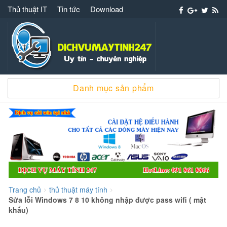
Thủ thuật IT
Tin tức
Download
Dịch vụ máy tính 247 – 091 861 8866 cài win
Danh mục sản phẩm
sửa chữa máy tính
Trang chủ
thủ thuật máy tính
>
>
Sửa lỗi Windows 7 8 10 không nhập được pass wifi ( mật
khẩu)