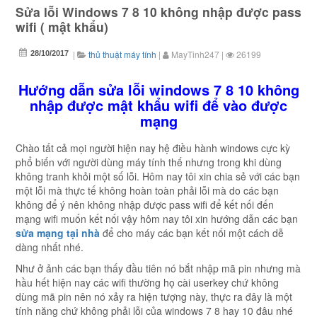
Sửa lỗi Windows 7 8 10 không nhập được pass
wifi ( mật khẩu)
|
thủ thuật máy tính
|
MayTinh247
|
26199
28/10/2017
Hướng dẫn sửa lỗi windows 7 8 10 không
nhập được mật khẩu wifi để vào được
mạng
Chào tất cả mọi người hiện nay hệ điều hành windows cực kỳ
phổ biến với người dùng máy tính thế nhưng trong khi dùng
không tranh khỏi một số lỗi. Hôm nay tôi xin chia sẻ với các bạn
một lỗi mà thực tế không hoàn toàn phải lỗi mà do các bạn
không để ý nên không nhập được pass wifi để kết nối đến
mạng wifi muốn kết nối vậy hôm nay tôi xin hướng dẫn các bạn
sửa mạng tại nhà
để cho máy các bạn kết nối một cách dễ
dàng nhất nhé.
Như ở ảnh các bạn thấy đầu tiên nó bắt nhập mã pin nhưng mà
hầu hết hiện nay các wifi thường họ cài userkey chứ không
dùng mã pin nên nó xảy ra hiện tượng này, thực ra đây là một
tính năng chứ không phải lỗi của windows 7 8 hay 10 đâu nhé