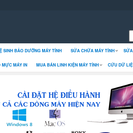
 win sửa chữa máy tính
Ệ SINH BẢO DƯỠNG MÁY TÍNH
SỬA CHỮA MÁY TÍNH
SỬA
 MỰC MÁY IN
MUA BÁN LINH KIỆN MÁY TÍNH
CỨU DỮ LIỆ