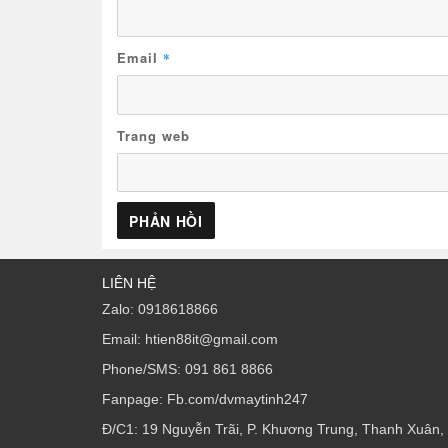
Email
*
Trang web
LIÊN HỆ
Zalo: 0918618866
Email: htien88it@gmail.com
Phone/SMS: 091 861 8866
Fanpage: Fb.com/dvmaytinh247
Đ/C1: 19 Nguyễn Trãi, P. Khương Trung, Thanh Xuân,