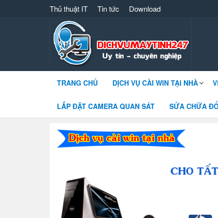
Thủ thuật IT
Tin tức
Download
Dịch vụ máy tính 247 – 091 861 8866 cài
TRANG CHỦ
DỊCH VỤ CÀI WIN TẠI NHÀ
V
LẮP ĐẶT CAMERA QUAN SÁT
SỬA CHỮA ĐỔ