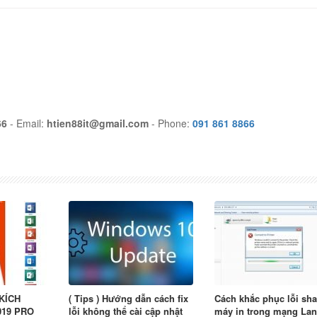
66
- Email:
htien88it@gmail.com
- Phone:
091 861 8866
KÍCH
( Tips ) Hướng dẫn cách fix
Cách khắc phục lỗi sha
019 PRO
lỗi không thể cài cập nhật
máy in trong mạng Lan 