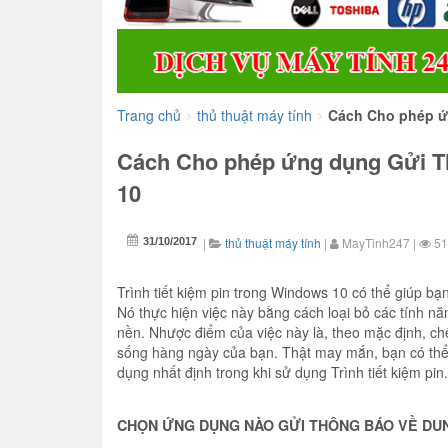
Trang chủ
thủ thuật máy tính
Cách Cho phép ứ
>
>
Cách Cho phép ứng dụng Gửi Th
10
|
thủ thuật máy tính
|
MayTinh247
|
51
31/10/2017
Trình tiết kiệm pin trong Windows 10 có thể giúp bạ
Nó thực hiện việc này bằng cách loại bỏ các tính nă
nền. Nhược điểm của việc này là, theo mặc định, chế 
sống hàng ngày của bạn. Thật may mắn, bạn có thể 
dụng nhất định trong khi sử dụng Trình tiết kiệm pin.
CHỌN ỨNG DỤNG NÀO GỬI THÔNG BÁO VỀ DU