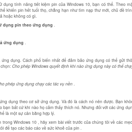
ử dụng tính năng tiết kiệm pin của Windows 10, bạn có thể. Theo mặ
 thể khiến pin hết tuổi thọ, chẳng hạn như tìm nạp thư mới, chủ đề trì
cả hoặc không có gì.
ử dụng pin theo ứng dụng
.
cả ứng dụng
.
à ứng dụng. Cách phổ biến nhất để đảm bảo ứng dụng có thể gửi th
 chọn:
Cho phép Windows quyết định khi nào ứng dụng này có thể chạ
ho phép ứng dụng chạy các tác vụ nền
.
n ứng dụng theo cơ sở ứng dụng. Và đó là cách nó nên được. Bạn khô
ho bạn bất cứ khi nào họ cảm thấy thích nó. Nhưng đối với các ứng dụ
hể là một sự cân bằng hợp lý.
n trong Windows 10 , hãy xem bài viết trước của chúng tôi về các mẹo
tôi để tạo các báo cáo về sức khoẻ của pin .