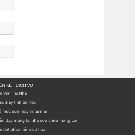
IÊN KẾT DỊCH VỤ
i Win Tại Nhà
a máy tính tại nhà
 mực sửa máy in tại nhà
ấm dây mạng tại nhà sửa chữa mạng Lan
ài đặt phần mềm đồ họa