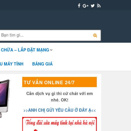
 CHỮA – LẮP ĐẶT MẠNG
U MÁY TÍNH
BẢNG GIÁ
TƯ VẤN ONLINE 24/7
Cần dịch vụ gì thì cứ chát với em
nhé. OK!
>>ANH CHỊ GỬI YÊU CẦU Ở ĐÂY Ạ<<