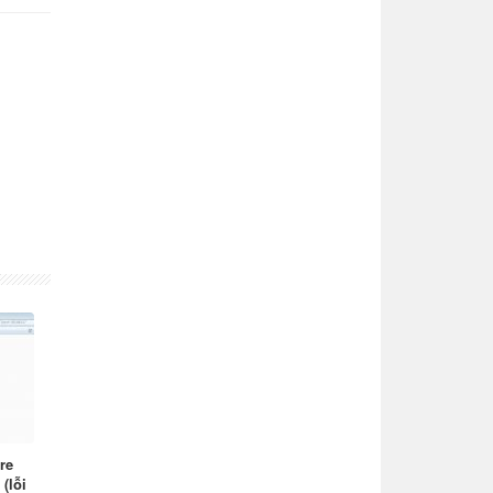
re
(lỗi