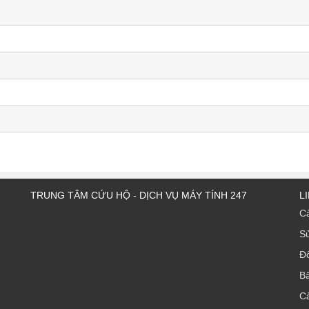
TRUNG TÂM CỨU HỘ - DỊCH VỤ MÁY TÍNH 247
L
Cà
Sử
Đổ
B
C