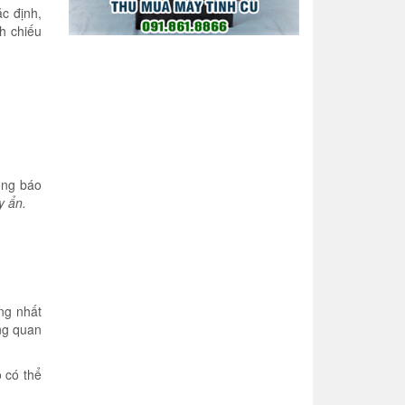
c định,
nh chiếu
ông báo
y ẩn.
ng nhất
ng quan
 có thể