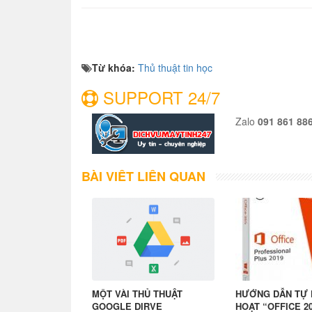
Từ khóa:
Thủ thuật tin học
SUPPORT 24/7
Zalo
091 861 88
BÀI VIẾT LIÊN QUAN
MỘT VÀI THỦ THUẬT
HƯỚNG DẪN TỰ 
GOOGLE DIRVE
HOẠT “OFFICE 2