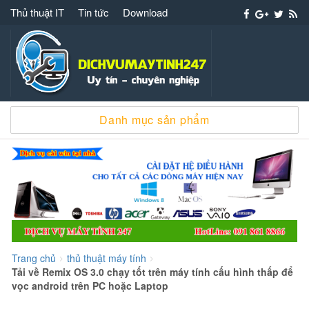
Thủ thuật IT
Tin tức
Download
Dịch vụ máy tính 247 – 091 861 8866 cài win
Danh mục sản phẩm
sửa chữa máy tính
Trang chủ
thủ thuật máy tính
>
>
Tải về Remix OS 3.0 chạy tốt trên máy tính cấu hình thấp để
vọc android trên PC hoặc Laptop