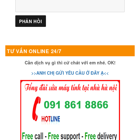
TƯ VẤN ONLINE 24/7
Cần dịch vụ gì thì cứ chát với em nhé. OK!
>>ANH CHỊ GỬI YÊU CẦU Ở ĐÂY Ạ<<