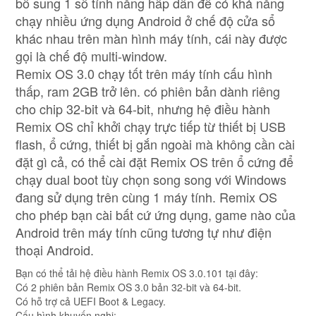
bổ sung 1 số tính năng hấp dẫn để có khả năng
chạy nhiều ứng dụng Android ở chế độ cửa sổ
khác nhau trên màn hình máy tính, cái này được
gọi là chế độ multi-window.
Remix OS 3.0 chạy tốt trên máy tính cấu hình
thấp, ram 2GB trở lên. có phiên bản dành riêng
cho chip 32-bit và 64-bit, nhưng hệ điều hành
Remix OS chỉ khởi chạy trực tiếp từ thiết bị USB
flash, ổ cứng, thiết bị gắn ngoài mà không cần cài
đặt gì cả, có thể cài đặt Remix OS trên ổ cứng để
chạy dual boot tùy chọn song song với Windows
đang sử dụng trên cùng 1 máy tính. Remix OS
cho phép bạn cài bất cứ ứng dụng, game nào của
Android trên máy tính cũng tương tự như điện
thoại Android.
Bạn có thể tải hệ điều hành Remix OS 3.0.101 tại đây:
Có 2 phiên bản Remix OS 3.0 bản 32-bit và 64-bit.
Có hỗ trợ cả UEFI Boot & Legacy.
Cấu hình khuyến nghị: