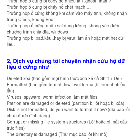
Trườn hợp ổ cứng bị copy đè nhiều lần ,ghost nhầm?
Trườn hợp ổ cứng bị cháy nổ chết mạch …
Trường hợp ổ cứng không khi cắm vào máy tính, không nhận
trong Cmos, không Boot
Trường hợp ổ cứng nhận sai dung lượng, không vào được
chương trình chia đĩa, windows
Trường hợp bị bad,kêu..hay bị virut làm ẩn hoặc mất hết dữ
liệu.
2, Dịch vụ chúng tôi chuyên nhận cứu hộ dữ
liệu ổ cứng như
Deleted xóa (bao gồm mọi hình thức xóa kể cả Shift + Del)
Formatted (bao gồm format; low level format;bị format nhiều
lần)
Viruses; spyware; worm infection làm mất files
Patition are damaged or deleted (partition bị lỗi hoặc bị xóa)
Disk is not formatted, do you want to format it now?(đĩa báo lỗi
chưa được định dạng)
Corrupt or missing file system structures (Lỗi hoặc bị mất cấu
trúc files)
The directory is damaged (Thư mục báo lỗi khi mở)