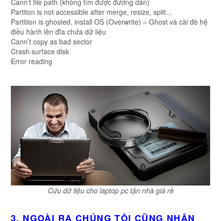
Cann’t file path (không tìm được đường dẫn)
Partiton is not accessible after merge, resize, split…
Partition is ghosted, install OS (Overwrite) – Ghost và cài đè hệ
điều hành lên đĩa chứa dữ liệu
Cann’t copy as bad sector
Crash surface disk
Error reading
Cứu dữ liệu cho laptop pc tận nhà giá rẻ
3, NGOÀI RA CHÚNG TÔI CŨNG NHẬN