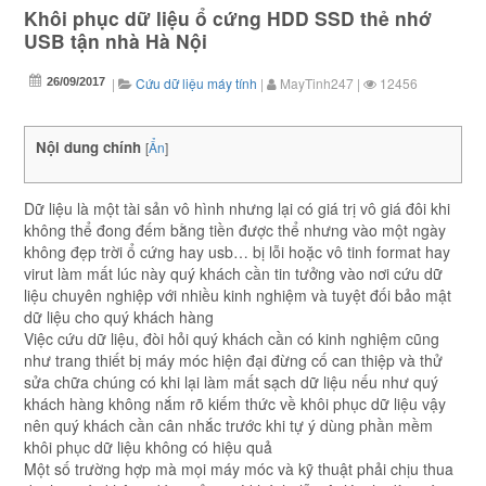
Khôi phục dữ liệu ổ cứng HDD SSD thẻ nhớ
USB tận nhà Hà Nội
|
Cứu dữ liệu máy tính
|
MayTinh247
|
12456
26/09/2017
Nội dung chính
[
Ẩn
]
Dữ liệu là một tài sản vô hình nhưng lại có giá trị vô giá đôi khi
không thể đong đếm bằng tiền được thể nhưng vào một ngày
không đẹp trời ổ cứng hay usb… bị lỗi hoặc vô tinh format hay
virut làm mất lúc này quý khách cần tin tưởng vào nơi cứu dữ
liệu chuyên nghiệp với nhiều kinh nghiệm và tuyệt đối bảo mật
dữ liệu cho quý khách hàng
Việc cứu dữ liệu, đòi hỏi quý khách cần có kinh nghiệm cũng
như trang thiết bị máy móc hiện đại đừng cố can thiệp và thử
sửa chữa chúng có khi lại làm mất sạch dữ liệu nếu như quý
khách hàng không nắm rõ kiếm thức về khôi phục dữ liệu vậy
nên quý khách cần cân nhắc trước khi tự ý dùng phần mềm
khôi phục dữ liệu không có hiệu quả
Một số trường hợp mà mọi máy móc và kỹ thuật phải chịu thua