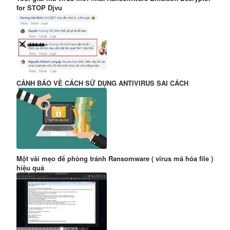
for STOP Djvu
CẢNH BÁO VỀ CÁCH SỬ DỤNG ANTIVIRUS SAI CÁCH
Một vài mẹo để phòng tránh Ransomware ( virus mã hóa file )
hiệu quả