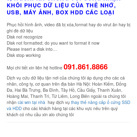
KHÔI PHỤC DỮ LIỆU CỦA THẺ NHỚ,
USB, MÁY ẢNH, BOX HDD CÁC LOẠI
Phục hồi hình ảnh, video đã bị xóa,format hay do virut ăn hay bị
ghi đè dữ liệu
Disk not recognize
Disk not formatted; do you want to format it now
Please insert a disk into…
Disk stop working
091.861.8866
Mọi chi tiết xin liên hệ hotline
Dịch vụ cứu dữ liệu tận nơi của chúng tôi áp dụng cho các cá
nhân, công ty, cơ quan trên địa bàn Hà Nội: Hoàn Kiếm, Đống
Đa, Hai Bà Trưng, Ba Đình, Tây Hồ, Cầu Giấy, Thanh Xuân,
Hoàng Mai, Thanh Trì, Từ Liêm, Long Biên ngoài ra chúng tôi
nhận
cài win tại nhà
hay dịch vụ
thay thế nâng cấp ổ cứng SSD
và HDD
cho các khách hàng tại các khu vực nêu trên quý
khách có nhu cầu xin alo chúng tôi