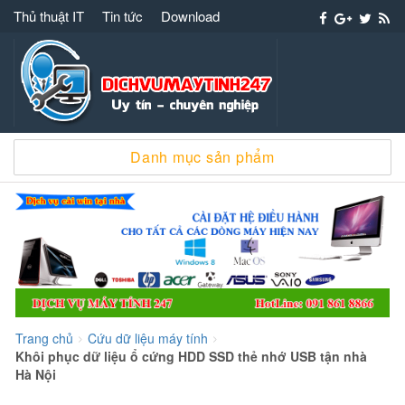
Thủ thuật IT
Tin tức
Download
Dịch vụ máy tính 247 – 091 861 8866 cài win
Danh mục sản phẩm
sửa chữa máy tính
Trang chủ
Cứu dữ liệu máy tính
>
>
Khôi phục dữ liệu ổ cứng HDD SSD thẻ nhớ USB tận nhà
Hà Nội