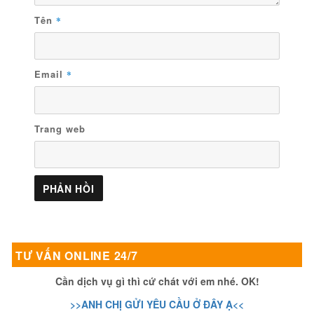
Tên
*
Email
*
Trang web
TƯ VẤN ONLINE 24/7
Cần dịch vụ gì thì cứ chát với em nhé. OK!
>>ANH CHỊ GỬI YÊU CẦU Ở ĐÂY Ạ<<