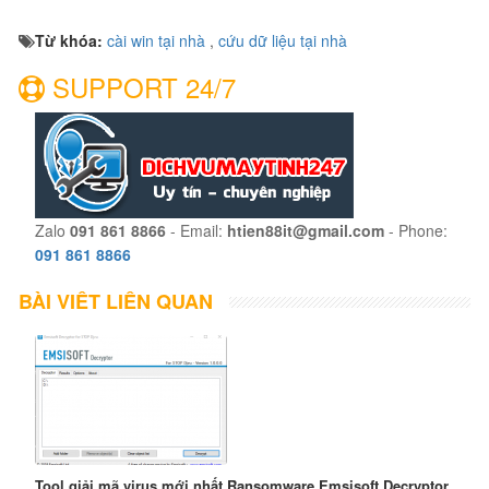
Từ khóa:
cài win tại nhà
,
cứu dữ liệu tại nhà
SUPPORT 24/7
Zalo
091 861 8866
- Email:
htien88it@gmail.com
- Phone:
091 861 8866
BÀI VIẾT LIÊN QUAN
Tool giải mã virus mới nhất Ransomware Emsisoft Decryptor