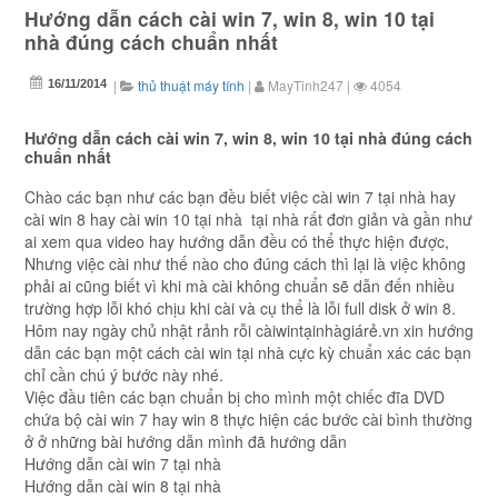
Hướng dẫn cách cài win 7, win 8, win 10 tại
nhà đúng cách chuẩn nhất
|
thủ thuật máy tính
|
MayTinh247
|
4054
16/11/2014
Hướng dẫn cách cài win 7, win 8, win 10 tại nhà đúng cách
chuẩn nhất
Chào các bạn như các bạn đều biết việc cài win 7 tại nhà hay
cài win 8 hay cài win 10 tại nhà tại nhà rất đơn giản và gần như
ai xem qua video hay hướng dẫn đều có thể thực hiện được,
Nhưng việc cài như thế nào cho đúng cách thì lại là việc không
phải ai cũng biết vì khi mà cài không chuẩn sẽ dẫn đến nhiều
trường hợp lỗi khó chịu khi cài và cụ thể là lỗi full disk ở win 8.
Hôm nay ngày chủ nhật rảnh rỗi càiwintạinhàgiárẻ.vn xin hướng
dẫn các bạn một cách cài win tại nhà cực kỳ chuẩn xác các bạn
chỉ cần chú ý bước này nhé.
Việc đầu tiên các bạn chuẩn bị cho mình một chiếc đĩa DVD
chứa bộ cài win 7 hay win 8 thực hiện các bước cài bình thường
ở ở những bài hướng dẫn mình đã hướng dẫn
Hướng dẫn cài win 7 tại nhà
Hướng dẫn cài win 8 tại nhà