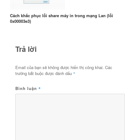
Cách khắc phục lỗi share máy in trong mạng Lan (lỗi
0x00003e3)
Trả lời
Email của bạn sẽ không được hiển thị công khai.
Các
trường bắt buộc được đánh dấu
*
Bình luận
*