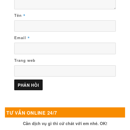
Tên
*
Email
*
Trang web
TƯ VẤN ONLINE 24/7
Cần dịch vụ gì thì cứ chát với em nhé. OK!