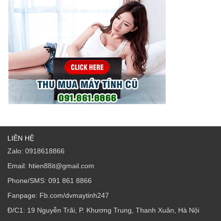
LIÊN HỆ
Zalo: 0918618866
Email: htien88it@gmail.com
Phone/SMS: 091 861 8866
Fanpage: Fb.com/dvmaytinh247
Đ/C1: 19 Nguyễn Trãi, P. Khương Trung, Thanh Xuân, Hà Nội