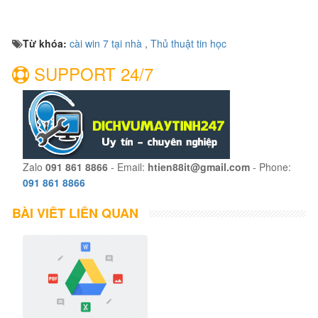
Từ khóa:
cài win 7 tại nhà
,
Thủ thuật tin học
SUPPORT 24/7
Zalo
091 861 8866
- Email:
htien88it@gmail.com
- Phone:
091 861 8866
BÀI VIẾT LIÊN QUAN