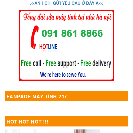
>>ANH CHỊ GỬI YÊU CẦU Ở ĐÂY Ạ<<
FANPAGE MÁY TÍNH 247
HOT HOT HOT !!!