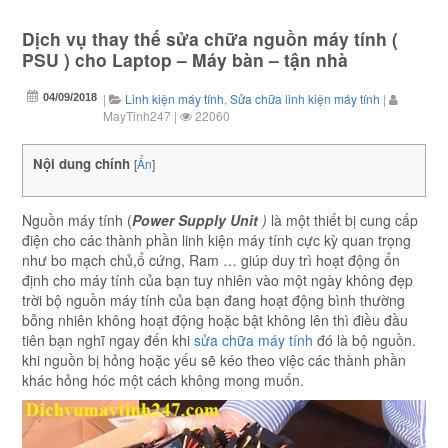
Dịch vụ thay thế sửa chữa nguồn máy tính (
PSU ) cho Laptop – Máy bàn – tận nhà
|
Linh kiện máy tính
,
Sửa chữa linh kiện máy tính
|
04/09/2018
MayTinh247
|
22060
Nội dung chính
[
Ẩn
]
Nguồn máy tính (
Power Supply Unit
)
là một thiết bị cung cấp
điện cho các thành phần linh kiện máy tính cực kỳ quan trọng
như bo mạch chủ,ổ cứng, Ram … giúp duy trì hoạt động ổn
định cho máy tính của bạn tuy nhiên vào một ngày không đẹp
trời bộ nguồn máy tính của bạn đang hoạt động bình thường
bỗng nhiên không hoạt động hoặc bật không lên thì điều đầu
tiên bạn nghĩ ngay đến khi
sửa chữa máy tính
đó là bộ nguồn.
khi nguồn bị hỏng hoặc yếu sẽ kéo theo việc các thành phần
khác hỏng hóc một cách không mong muốn.