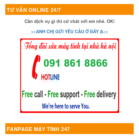
TƯ VẤN ONLINE 24/7
Cần dịch vụ gì thì cứ chát với em nhé. OK!
>>ANH CHỊ GỬI YÊU CẦU Ở ĐÂY Ạ<<
FANPAGE MÁY TÍNH 247