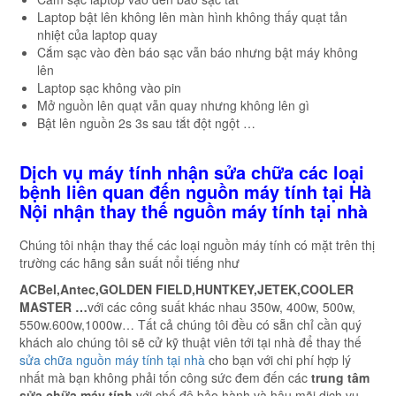
Laptop bật lên không lên màn hình không thấy quạt tản
nhiệt của laptop quay
Cắm sạc vào đèn báo sạc vẫn báo nhưng bật máy không
lên
Laptop sạc không vào pin
Mở nguồn lên quạt vẫn quay nhưng không lên gì
Bật lên nguồn 2s 3s sau tắt đột ngột …
Dịch vụ máy tính nhận sửa chữa các loại
bệnh liên quan đến nguồn máy tính tại Hà
Nội nhận thay thế nguồn máy tính tại nhà
Chúng tôi nhận thay thế các loại nguồn máy tính có mặt trên thị
trường các hãng sản suất nổi tiếng như
ACBel,Antec,GOLDEN FIELD,HUNTKEY,JETEK,COOLER
MASTER …
với các công suất khác nhau 350w, 400w, 500w,
550w.600w,1000w… Tất cả chúng tôi đều có sẵn chỉ cần quý
khách alo chúng tôi sẽ cử kỹ thuật viên tới tại nhà để thay thế
sửa chữa nguồn máy tính tại nhà
cho bạn với chi phí hợp lý
nhất mà bạn không phải tốn công sức đem đến các
trung tâm
sửa chữa máy tính
với chế độ bảo hành và hậu mãi dịch vụ