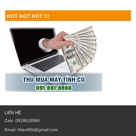
HOT HOT HOT !!!
LIÊN HỆ
Zalo: 0918618866
Email: htien88it@gmail.com