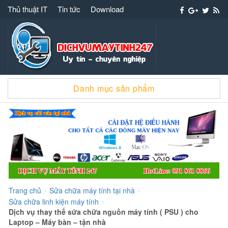
Thủ thuật IT
Tin tức
Download
Dịch vụ máy tính 247 – 091 861 8866 cài win
Danh mục sản phẩm
sửa chữa máy tính
Trang chủ
Sửa chữa máy tính tại nhà
>
>
Sửa chữa linh kiện máy tính
>
Dịch vụ thay thế sửa chữa nguồn máy tính ( PSU ) cho
Laptop – Máy bàn – tận nhà