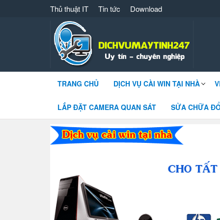
Thủ thuật IT
Tin tức
Download
Dịch vụ máy tính 247 – 091 861 8866 cài
TRANG CHỦ
DỊCH VỤ CÀI WIN TẠI NHÀ
V
LẮP ĐẶT CAMERA QUAN SÁT
SỬA CHỮA ĐỔ