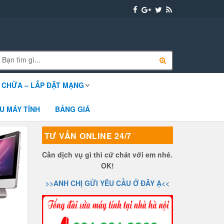
 CHỮA – LẮP ĐẶT MẠNG
U MÁY TÍNH
BẢNG GIÁ
TƯ VẤN ONLINE 24/7
Cần dịch vụ gì thì cứ chát với em nhé.
OK!
>>ANH CHỊ GỬI YÊU CẦU Ở ĐÂY Ạ<<