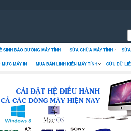
 win sửa chữa máy tính
Ệ SINH BẢO DƯỠNG MÁY TÍNH
SỬA CHỮA MÁY TÍNH
SỬA
 MỰC MÁY IN
MUA BÁN LINH KIỆN MÁY TÍNH
CỨU DỮ LIỆ