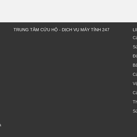
TRUNG TÂM CỨU HỘ - DỊCH VỤ MÁY TÍNH 247
L
Cà
Sử
Đổ
B
C
Vệ
C
T
S
à