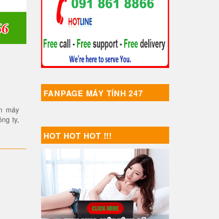
FANPAGE MÁY TÍNH 247
an máy
ông ty,
ê máy in,máy scan máy photocopy giá rẻ Hà Nội”
HOT HOT HOT !!!