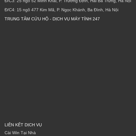
Đ/C3: 25 ngõ 52 Minh Khai, P. Trương Định, Hai Bà Trưng, Hà Nội
Đ/C4: 15 ngõ 477 Kim Mã, P. Ngọc Khánh, Ba Đình, Hà Nội
TRUNG TÂM CỨU HỘ - DỊCH VỤ MÁY TÍNH 247
LIÊN KẾT DỊCH VỤ
Cài Win Tại Nhà