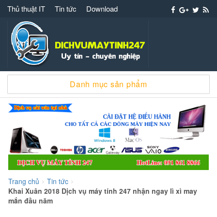
Thủ thuật IT
Tin tức
Download
Dịch vụ máy tính 247 – 091 861 8866 cài win
Danh mục sản phẩm
sửa chữa máy tính
Trang chủ
Tin tức
>
>
Khai Xuân 2018 Dịch vụ máy tính 247 nhận ngay lì xì may
mắn đầu năm