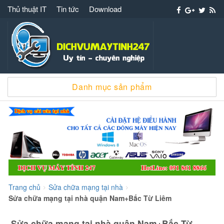
Thủ thuật IT
Tin tức
Download
Dịch vụ máy tính 247 – 091 861 8866 cài win
Danh mục sản phẩm
sửa chữa máy tính
Trang chủ
Sửa chữa mạng tại nhà
>
>
Sửa chữa mạng tại nhà quận Nam+Bắc Từ Liêm
Sửa chữa mạng tại nhà quận Nam+Bắc Từ