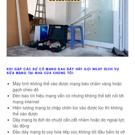
KHI GẶP CÁC SỰ CỐ MẠNG SAU ĐÂY HÃY GỌI NGAY DỊCH VỤ
SỬA MẠNG TẠI NHÀ CỦA CHÚNG TÔI
Máy tính không thể vào được mạng báo chấm vàng hoặc
gạch chéo đỏ
Đèn báo tín hiệu mạng vẫn có nhưng không thể kết nối tới
mạng internet
Hiện tượng mạng bị chập chờn lúc vào được lúc thì không
thể vào được
Dây mạng bị đứt do chuột cắn,cắt nhầm hoặc do ngoại lực
tác động
Đầu dây mạng bị oxy hóa tiếp xúc không tốt đầu bấm bị vỡ