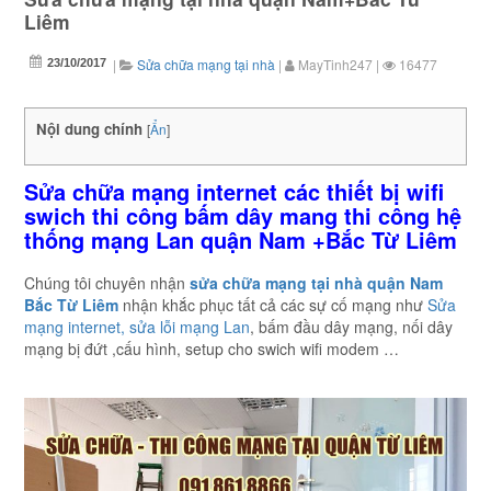
Liêm
|
Sửa chữa mạng tại nhà
|
MayTinh247
|
16477
23/10/2017
Nội dung chính
[
Ẩn
]
Sửa chữa mạng internet các thiết bị wifi
swich thi công bấm dây mang thi công hệ
thống mạng Lan quận Nam +Bắc Từ Liêm
Chúng tôi chuyên nhận
sửa chữa mạng tại nhà quận Nam
Bắc Từ Liêm
nhận khắc phục tất cả các sự cố mạng như
Sửa
mạng internet, sửa lỗi mạng Lan
, bấm đầu dây mạng, nối dây
mạng bị đứt ,cấu hình, setup cho swich wifi modem …