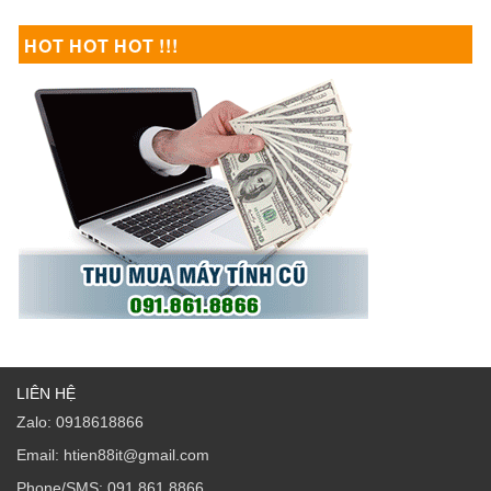
HOT HOT HOT !!!
LIÊN HỆ
Zalo: 0918618866
Email: htien88it@gmail.com
Phone/SMS: 091 861 8866