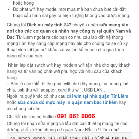
hoặc hỏng
Bộ phát wifi hay model mới mua mà bạn chưa biết cài đặt
hoặc cấu hình sai gây ra hiện tượng không vào được mạng.
Chúng tôi
Dịch vụ máy tính 247
chuyên nhận
sửa mạng tận
nơi cho các cơ quan cá nhân hay công ty tại quận Nam và
Bắc Từ
Liêm ngoài ra các bạn có nhu cầu lắp đặt hệ thống
mạng Lan hay nâng cấp mạng hãy alo cho chúng tôi sẽ cử kỹ
thuật viên tới tận nơi khảo sát và lên kế hoạch cho quá trình
nâng cấp của bạn.
Nhận lắp đặt swich wifi hay modem wifi tận nhà cho quý khách
hàng và tư vấn bộ phát wifi phù hợp với nhu cầu của khách
hàng.
– Bán lẻ các thiết bị thu phát wifi như dây mạng, hạt mạng, bộ
chia, usb thu wifi adapter, card thu wifi, USB LAN…
Ngoài ra quý khác có nhu cầu
cài win tại nhà quận Từ Liêm
hoặc
sửa chữa đổ mực máy in quận nam bắc từ liêm
hãy
alo chúng tôi nhé
091 861 8866
Chi tiết xin liên hệ hotline
Chúng tôi nhận sửa mạng và lắp đặt các thiết bị mạng tại các
đường phố và khu chung cư quận Nam Bắc Từ Liêm như :
An Dương Vương Cầu Diễn Châu Đài Cổ Nhuế Đăm Đặ