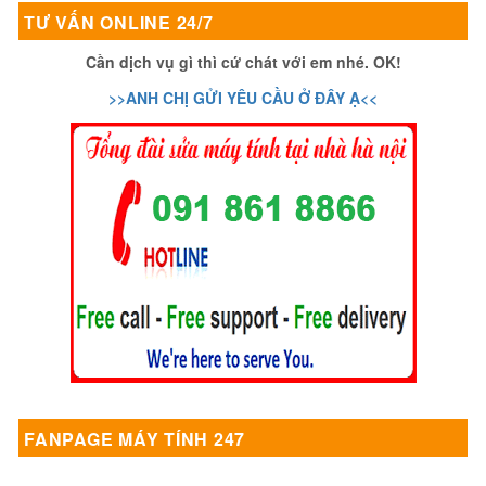
TƯ VẤN ONLINE 24/7
Cần dịch vụ gì thì cứ chát với em nhé. OK!
>>ANH CHỊ GỬI YÊU CẦU Ở ĐÂY Ạ<<
FANPAGE MÁY TÍNH 247