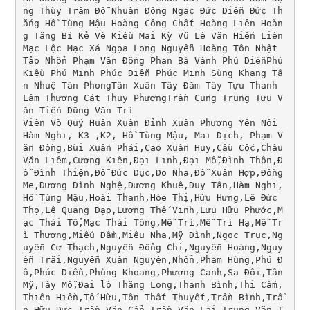
ng Thùy Trâm Đỗ Nhuận Đông Ngạc Đức Diễn Đức Th
ắng Hồ Tùng Mậu Hoàng Công Chất Hoàng Liên Hoàn
g Tăng Bí Kẻ Vẽ Kiều Mai Kỳ Vũ Lê Văn Hiến Liên 
Mạc Lộc Mạc Xá Ngọa Long Nguyễn Hoàng Tôn Nhật 
Tảo Nhổn Phạm Văn Đồng Phan Bá Vành Phú DiễnPhú 
Kiều Phú Minh Phúc Diễn Phúc Minh Sùng Khang Tâ
n Nhuệ Tân PhongTân Xuân Tây Đăm Tây Tựu Thanh 
Lâm Thượng Cát Thụy PhươngTrần Cung Trung Tựu V
ăn Tiến Dũng Văn Trì

Viên Võ Quý Huân Xuân Đỉnh Xuân Phương Yên Nội 
Hàm Nghi, K3 ,K2, Hồ Tùng Mậu, Mai Dịch, Phạm V
ăn Đồng,Bùi Xuân Phái,Cao Xuân Huy,Cầu Cốc,Châu 
Văn Liêm,Cương Kiên,Đại Linh,Đại Mỗ,Đình Thôn,Đ
ỗ Đình Thiện,Đỗ Đức Dục,Do Nha,Đỗ Xuân Hợp,Đồng 
Me,Dương Đình Nghệ,Dương Khuê,Duy Tân,Hàm Nghi,
Hồ Tùng Mậu,Hoài Thanh,Hòe Thị,Hữu Hưng,Lê Đức 
Thọ,Lê Quang Đạo,Lương Thế Vinh,Lưu Hữu Phước,M
ạc Thái Tổ,Mạc Thái Tông,Mễ Trì,Mễ Trì Hạ,Mễ Tr
ì Thượng,Miếu Đầm,Miêu Nha,Mỹ Đình,Ngọc Trục,Ng
uyễn Cơ Thạch,Nguyễn Đổng Chi,Nguyễn Hoàng,Nguy
ễn Trãi,Nguyễn Xuân Nguyên,Nhổn,Phạm Hùng,Phú Đ
ô,Phúc Diễn,Phùng Khoang,Phương Canh,Sa Đôi,Tân 
Mỹ,Tây Mỗ,Đại lộ Thăng Long,Thanh Bình,Thị Cấm,
Thiên Hiền,Tố Hữu,Tôn Thất Thuyết,Trần Bình,Trầ
n Hữu Dực,Trần Văn Cẩn,Trần Văn Lai,Trung Văn,T