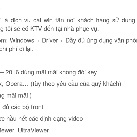
?
 là dịch vụ cài win tận nơi khách hàng sử dụng
ng tôi sẽ có KTV đến tại nhà phục vụ.
 gồm: Windows + Driver + Đầy đủ ứng dụng văn phò
i phí đi lại.
 – 2016 dùng mãi mãi không đòi key
x, Opera… (tùy theo yêu cầu của quý khách)
ng mãi mãi )
y đủ các bộ front
ợc hầu hết các định dạng video
iewer, UltraViewer