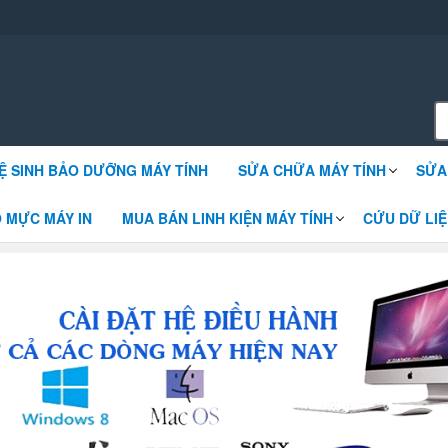
 win sửa chữa máy tính
Ệ SINH BẢO DƯỠNG MÁY TÍNH
SỬA CHỮA MÁY TÍNH
SỬA
 MỰC MÁY IN
MUA BÁN LINH KIỆN MÁY TÍNH
CỨU DỮ LIỆ