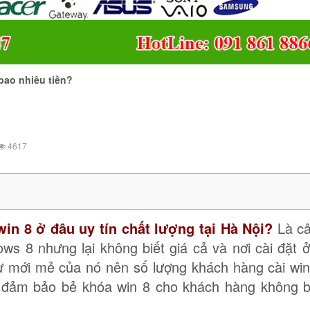
 bao nhiêu tiền?
4617
win 8 ở đâu uy tín chất lượng tại Hà Nội?
Là câ
 8 nhưng lại không biết giá cả và nơi cài đặt ở
sự mới mẻ của nó nên số lượng khách hàng cài win 
 đảm bảo bẻ khóa win 8 cho khách hàng không b