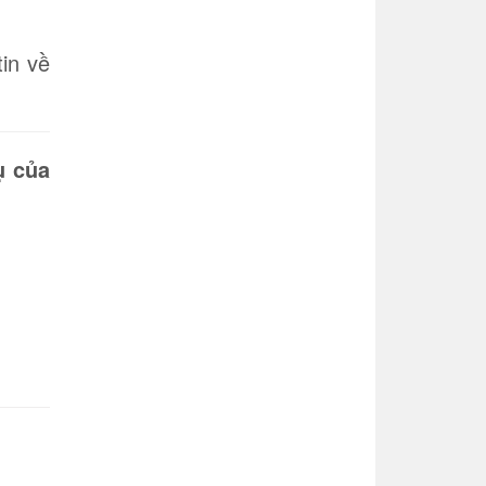
in về
ụ của