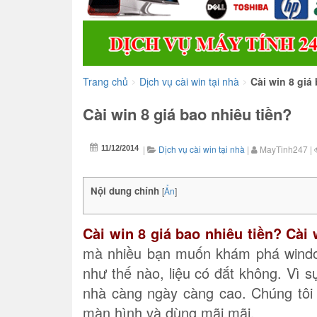
Trang chủ
Dịch vụ cài win tại nhà
Cài win 8 giá
>
>
Cài win 8 giá bao nhiêu tiền?
|
Dịch vụ cài win tại nhà
|
MayTinh247
|
11/12/2014
Nội dung chính
[
Ẩn
]
Cài win 8 giá bao nhiêu tiền? Cài 
mà nhiều bạn muốn khám phá windows
như thế nào, liệu có đắt không. Vì 
nhà càng ngày càng cao. Chúng tôi
màn hình và dùng mãi mãi.