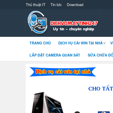
Thủ thuật IT
Tin tức
Download
Dịch vụ máy tính 247 – 091 861 8866 cài
TRANG CHỦ
DỊCH VỤ CÀI WIN TẠI NHÀ
V
LẮP ĐẶT CAMERA QUAN SÁT
SỬA CHỮA ĐỔ