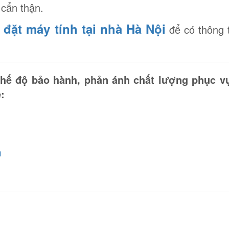
 cẩn thận.
 đặt máy tính tại nhà Hà Nội
để có thông t
 chế độ bảo hành, phản ánh chất lượng phục v
:
m