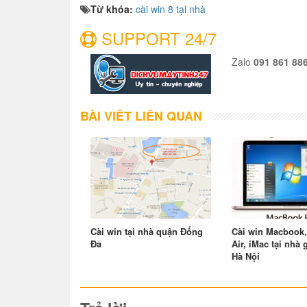
Từ khóa:
cài win 8 tại nhà
SUPPORT 24/7
Zalo
091 861 88
BÀI VIẾT LIÊN QUAN
Cài win tại nhà quận Đống
Cài win Macbook
Đa
Air, iMac tại nhà 
Hà Nội