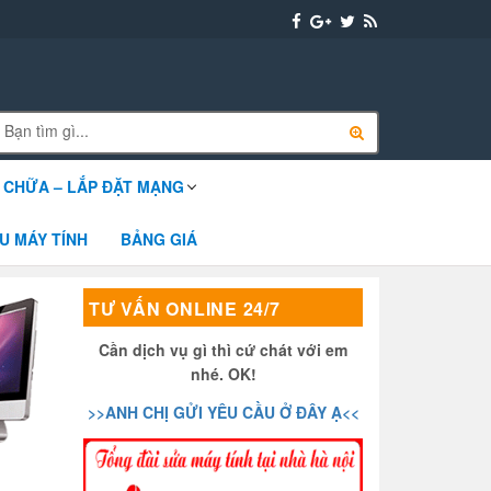
 CHỮA – LẮP ĐẶT MẠNG
U MÁY TÍNH
BẢNG GIÁ
TƯ VẤN ONLINE 24/7
Cần dịch vụ gì thì cứ chát với em
nhé. OK!
>>ANH CHỊ GỬI YÊU CẦU Ở ĐÂY Ạ<<