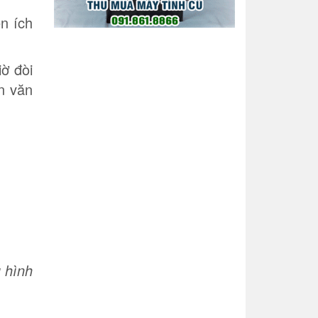
n ích
iờ đòi
an văn
u hình