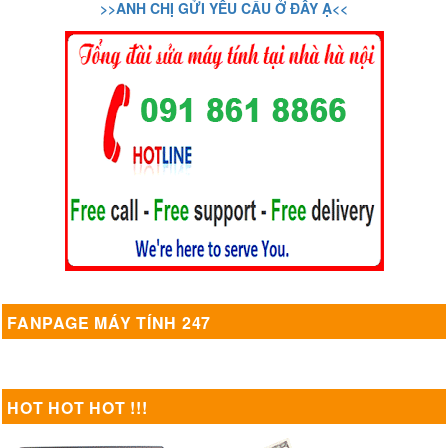
>>ANH CHỊ GỬI YÊU CẦU Ở ĐÂY Ạ<<
FANPAGE MÁY TÍNH 247
HOT HOT HOT !!!