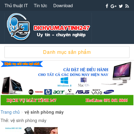
Thủ thuật IT
Tin tức
Download
Dịch vụ máy tính 247 – 091 861 8866 cài win
Danh mục sản phẩm
sửa chữa máy tính
Trang chủ
vệ sinh phòng máy
>
Thẻ:
vệ sinh phòng máy