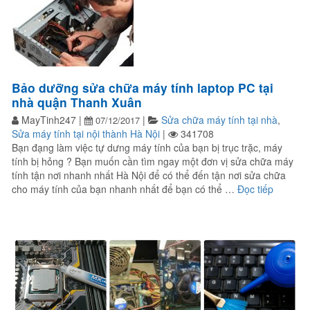
Bảo dưỡng sửa chữa máy tính laptop PC tại
nhà quận Thanh Xuân
MayTinh247
|
|
Sửa chữa máy tính tại nhà
,
07/12/2017
Sửa máy tính tại nội thành Hà Nội
|
341708
Bạn đạng làm việc tự dưng máy tính của bạn bị trục trặc, máy
tính bị hỏng ? Bạn muốn cần tìm ngay một đơn vị sửa chữa máy
tính tận nơi nhanh nhất Hà Nội để có thể đến tận nơi sửa chữa
“Bảo dư
cho máy tính của bạn nhanh nhất để bạn có thể …
Đọc tiếp