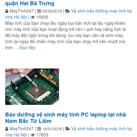
quận Hai Bà Trưng
MayTinh247
|
|
Vệ sinh bảo dưỡng máy tính tại
02/02/2018
nhà Hà Nội
|
15835
Máy tính của bạn chạy lâu ngày bụi bẩn tích lại lâu ngày khiến
cho máy tính của bạn hoạt động trở nên ì ạch hay nặng hơn là
tắt máy đột ngột trong khi dùng, lúc này bạn cần vệ sinh máy
tính lại ngay để chiếc máy tính của bạn chạy trở nên mượt mà
“Vệ sinh bảo dưỡng máy tính, laptop tận nơi quận H
trơn …
Đọc tiếp
Bảo dưỡng vệ sinh máy tính PC laptop tại nhà
Nam Bắc Từ Liêm
MayTinh247
|
|
Vệ sinh bảo dưỡng máy tính tại
14/01/2018
nhà Hà Nội
|
17653