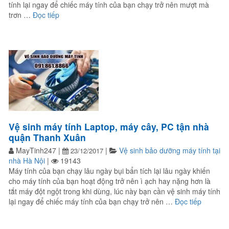
tính lại ngay để chiếc máy tính của bạn chạy trở nên mượt mà
“Bảo dưỡng vệ sinh bảo trì máy tính PC Laptop tận 
trơn …
Đọc tiếp
Vệ sinh máy tính Laptop, máy cây, PC tận nhà
quận Thanh Xuân
MayTinh247
|
|
Vệ sinh bảo dưỡng máy tính tại
23/12/2017
nhà Hà Nội
|
19143
Máy tính của bạn chạy lâu ngày bụi bẩn tích lại lâu ngày khiến
cho máy tính của bạn hoạt động trở nên ì ạch hay nặng hơn là
tắt máy đột ngột trong khi dùng, lúc này bạn cần vệ sinh máy tính
“Vệ sinh
lại ngay để chiếc máy tính của bạn chạy trở nên …
Đọc tiếp