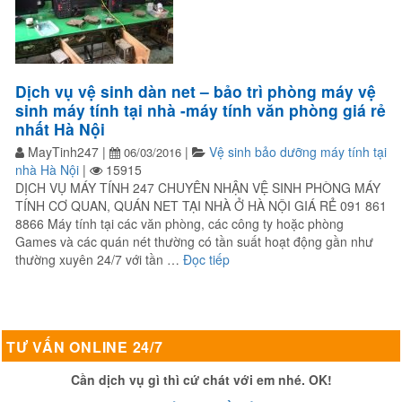
Dịch vụ vệ sinh dàn net – bảo trì phòng máy vệ
sinh máy tính tại nhà -máy tính văn phòng giá rẻ
nhất Hà Nội
MayTinh247
|
|
Vệ sinh bảo dưỡng máy tính tại
06/03/2016
nhà Hà Nội
|
15915
DỊCH VỤ MÁY TÍNH 247 CHUYÊN NHẬN VỆ SINH PHÒNG MÁY
TÍNH CƠ QUAN, QUÁN NET TẠI NHÀ Ở HÀ NỘI GIÁ RẺ 091 861
8866 Máy tính tại các văn phòng, các công ty hoặc phòng
Games và các quán nét thường có tần suất hoạt động gần như
“Dịch vụ vệ sinh dàn net – bảo
thường xuyên 24/7 với tần …
Đọc tiếp
TƯ VẤN ONLINE 24/7
Cần dịch vụ gì thì cứ chát với em nhé. OK!