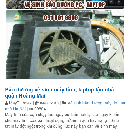
Bảo dưỡng vệ sinh máy tính, laptop tận nhà
quận Hoàng Mai
MayTinh247
|
|
Vệ sinh bảo dưỡng máy tính tại
04/06/2018
nhà Hà Nội
|
20894
Máy tính của bạn chạy lâu ngày bụi bẩn tích lại lâu ngày khiến
cho máy tính của bạn hoạt động trở nên ì ạch hay nặng hơn là
tắt máy đột ngột trong khi dùng, lúc này bạn cần vệ sinh máy